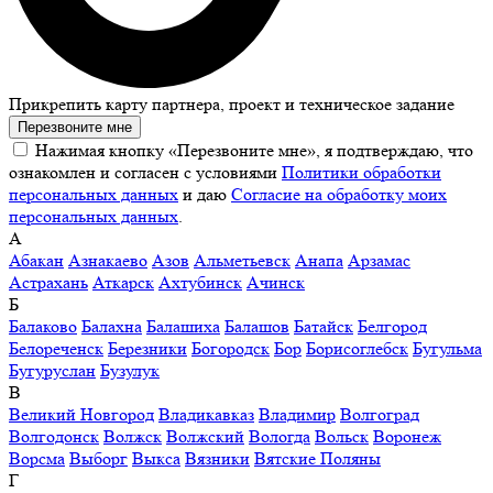
Прикрепить карту партнера, проект и техническое задание
Перезвоните мне
Нажимая кнопку «Перезвоните мне», я подтверждаю, что
ознакомлен и согласен с условиями
Политики обработки
персональных данных
и даю
Согласие на обработку моих
персональных данных
.
А
Абакан
Азнакаево
Азов
Альметьевск
Анапа
Арзамас
Астрахань
Аткарск
Ахтубинск
Ачинск
Б
Балаково
Балахна
Балашиха
Балашов
Батайск
Белгород
Белореченск
Березники
Богородск
Бор
Борисоглебск
Бугульма
Бугуруслан
Бузулук
В
Великий Новгород
Владикавказ
Владимир
Волгоград
Волгодонск
Волжск
Волжский
Вологда
Вольск
Воронеж
Ворсма
Выборг
Выкса
Вязники
Вятские Поляны
Г