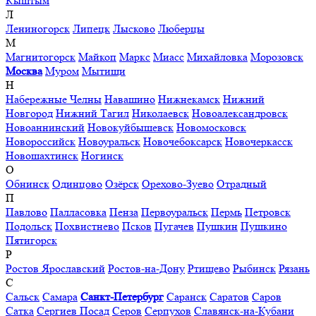
Кыштым
Л
Лениногорск
Липецк
Лысково
Люберцы
М
Магнитогорск
Майкоп
Маркс
Миасс
Михайловка
Морозовск
Москва
Муром
Мытищи
Н
Набережные Челны
Навашино
Нижнекамск
Нижний
Новгород
Нижний Тагил
Николаевск
Новоалександровск
Новоаннинский
Новокуйбышевск
Новомосковск
Новороссийск
Новоуральск
Новочебоксарск
Новочеркасск
Новошахтинск
Ногинск
О
Обнинск
Одинцово
Озёрск
Орехово-Зуево
Отрадный
П
Павлово
Палласовка
Пенза
Первоуральск
Пермь
Петровск
Подольск
Похвистнево
Псков
Пугачев
Пушкин
Пушкино
Пятигорск
Р
Ростов Ярославский
Ростов-на-Дону
Ртищево
Рыбинск
Рязань
С
Сальск
Самара
Санкт-Петербург
Саранск
Саратов
Саров
Сатка
Сергиев Посад
Серов
Серпухов
Славянск-на-Кубани