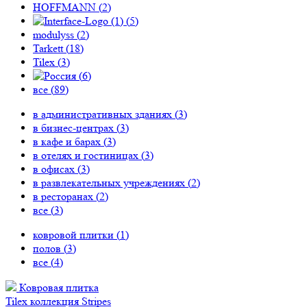
HOFFMANN (
2
)
(
5
)
modulyss (
2
)
Tarkett (
18
)
Tilex (
3
)
(
6
)
все (
89
)
в административных зданиях (
3
)
в бизнес-центрах (
3
)
в кафе и барах (
3
)
в отелях и гостиницах (
3
)
в офисах (
3
)
в развлекательных учреждениях (
2
)
в ресторанах (
2
)
все (
3
)
ковровой плитки (
1
)
полов (
3
)
все (
4
)
Ковровая плитка
Tilex коллекция Stripes