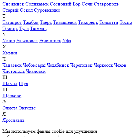
Снежинск
Соликамск
Сосновый Бор
Сочи
Ставрополь
Старый Оскол
Суровикино
Т
Таганрог
Тамбов
Тверь
Тимашевск
Тихорецк
Тольятти
Тосно
Троицк
Тула
Тюмень
У
Углич
Ульяновск
Урюпинск
Уфа
Х
Химки
Ч
Чапаевск
Чебоксары
Челябинск
Череповец
Черкесск
Чехов
Чистополь
Чкаловск
Ш
Шахты
Шуя
Щ
Щёлково
Э
Элиста
Энгельс
Я
Ярославль
Мы используем файлы cookie для улучшения