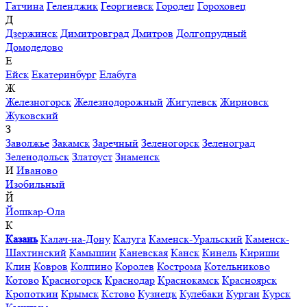
Гатчина
Геленджик
Георгиевск
Городец
Гороховец
Д
Дзержинск
Димитровград
Дмитров
Долгопрудный
Домодедово
Е
Ейск
Екатеринбург
Елабуга
Ж
Железногорск
Железнодорожный
Жигулевск
Жирновск
Жуковский
З
Заволжье
Закамск
Заречный
Зеленогорск
Зеленоград
Зеленодольск
Златоуст
Знаменск
И
Иваново
Изобильный
Й
Йошкар-Ола
К
Казань
Калач-на-Дону
Калуга
Каменск-Уральский
Каменск-
Шахтинский
Камышин
Каневская
Канск
Кинель
Кириши
Клин
Ковров
Колпино
Королев
Кострома
Котельниково
Котово
Красногорск
Краснодар
Краснокамск
Красноярск
Кропоткин
Крымск
Кстово
Кузнецк
Кулебаки
Курган
Курск