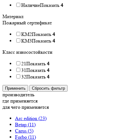
Наличие
Показать
4
Материал
Пожарный сертификат
KM2
Показать
4
KM3
Показать
4
Класс износостойкости
21
Показать
4
31
Показать
4
32
Показать
4
Применить
Сбросить фильтр
производитель
где применяется
для чего применяется
Arc edition (
23
)
Betap (
11
)
Carus (
5
)
Forbo (
11
)