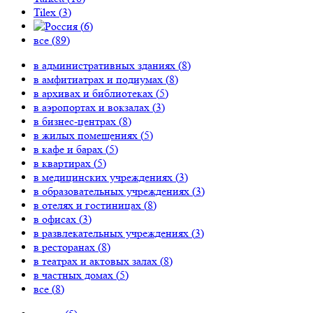
Tilex (
3
)
(
6
)
все (
89
)
в административных зданиях (
8
)
в амфитиатрах и подиумах (
8
)
в архивах и библиотеках (
5
)
в аэропортах и вокзалах (
3
)
в бизнес-центрах (
8
)
в жилых помещениях (
5
)
в кафе и барах (
5
)
в квартирах (
5
)
в медицинских учреждениях (
3
)
в образовательных учреждениях (
3
)
в отелях и гостиницах (
8
)
в офисах (
3
)
в развлекательных учреждениях (
3
)
в ресторанах (
8
)
в театрах и актовых залах (
8
)
в частных домах (
5
)
все (
8
)