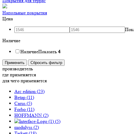
Покрытия для террас
Напольные покрытия
Цена
Пок
Наличие
Наличие
Показать
4
Применить
Сбросить фильтр
производитель
где применяется
для чего применяется
Arc edition (
23
)
Betap (
11
)
Carus (
5
)
Forbo (
11
)
HOFFMANN (
2
)
(
5
)
modulyss (
2
)
Tarkett (
18
)