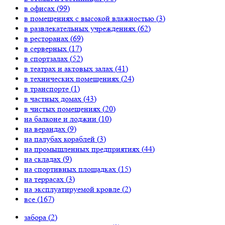
в офисах (
99
)
в помещениях с высокой влажностью (
3
)
в развлекательных учреждениях (
62
)
в ресторанах (
69
)
в серверных (
17
)
в спортзалах (
52
)
в театрах и актовых залах (
41
)
в технических помещениях (
24
)
в транспорте (
1
)
в частных домах (
43
)
в чистых помещениях (
20
)
на балконе и лоджии (
10
)
на верандах (
9
)
на палубах кораблей (
3
)
на промышленных предприятиях (
44
)
на складах (
9
)
на спортивных площадках (
15
)
на террасах (
3
)
на эксплуатируемой кровле (
2
)
все (
167
)
забора (
2
)