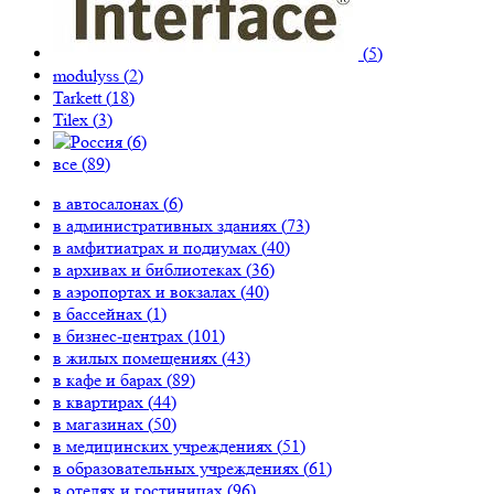
(
5
)
modulyss (
2
)
Tarkett (
18
)
Tilex (
3
)
(
6
)
все (
89
)
в автосалонах (
6
)
в административных зданиях (
73
)
в амфитиатрах и подиумах (
40
)
в архивах и библиотеках (
36
)
в аэропортах и вокзалах (
40
)
в бассейнах (
1
)
в бизнес-центрах (
101
)
в жилых помещениях (
43
)
в кафе и барах (
89
)
в квартирах (
44
)
в магазинах (
50
)
в медицинских учреждениях (
51
)
в образовательных учреждениях (
61
)
в отелях и гостиницах (
96
)