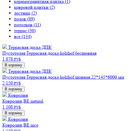
керамогранитная плитка (
1
)
ковровой плитки (
2
)
лестниц (
2
)
полов (
89
)
потолков (
11
)
террас (
30
)
все (
134
)
Террасная доска ДПК
Пустотелая
Террасная доска holzhof бесшовная
1 878
РУБ
В корзину
Террасная доска ДПК
Пустотелая
Террасная доска holzhof шовная 22*145*6000 мм
2 150
РУБ
В корзину
Ковролин
Ковролин,BE natural
1 108
РУБ
В корзину
Ковролин
Ковролин,BE nice
1 150