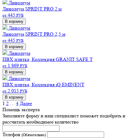
Линолеум
Линолеум,SPRINT PRO 2 м
445
от
РУБ
В корзину
Линолеум
Линолеум,SPRINT PRO 2,5 м
445
от
РУБ
В корзину
Линолеум
ПВХ плитка, Коллекция GRANIT SAFE.T
1 869
от
РУБ
В корзину
Линолеум
ПВХ плитка, Коллекция iQ EMINENT
2 015
от
РУБ
В корзину
1
2
…
4
Далее
Помощь эксперта
Заполните форму и наш специалист поможет подобрать
и
рассчитать необходимое количество
Телефон
(Обязательно)