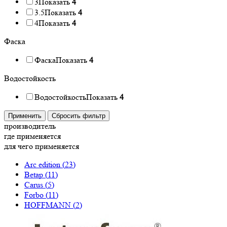
3
Показать
4
3.5
Показать
4
4
Показать
4
Фаска
Фаска
Показать
4
Водостойкость
Водостойкость
Показать
4
Применить
Сбросить фильтр
производитель
где применяется
для чего применяется
Arc edition (
23
)
Betap (
11
)
Carus (
5
)
Forbo (
11
)
HOFFMANN (
2
)