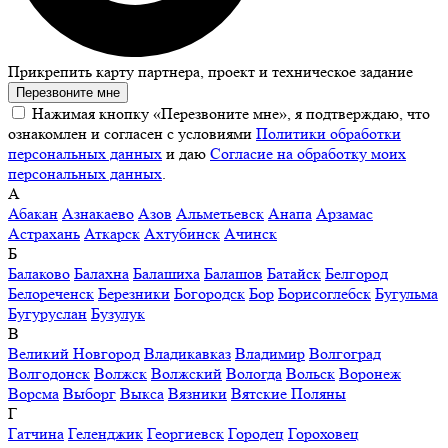
Прикрепить карту партнера, проект и техническое задание
Перезвоните мне
Нажимая кнопку «Перезвоните мне», я подтверждаю, что
ознакомлен и согласен с условиями
Политики обработки
персональных данных
и даю
Согласие на обработку моих
персональных данных
.
А
Абакан
Азнакаево
Азов
Альметьевск
Анапа
Арзамас
Астрахань
Аткарск
Ахтубинск
Ачинск
Б
Балаково
Балахна
Балашиха
Балашов
Батайск
Белгород
Белореченск
Березники
Богородск
Бор
Борисоглебск
Бугульма
Бугуруслан
Бузулук
В
Великий Новгород
Владикавказ
Владимир
Волгоград
Волгодонск
Волжск
Волжский
Вологда
Вольск
Воронеж
Ворсма
Выборг
Выкса
Вязники
Вятские Поляны
Г
Гатчина
Геленджик
Георгиевск
Городец
Гороховец