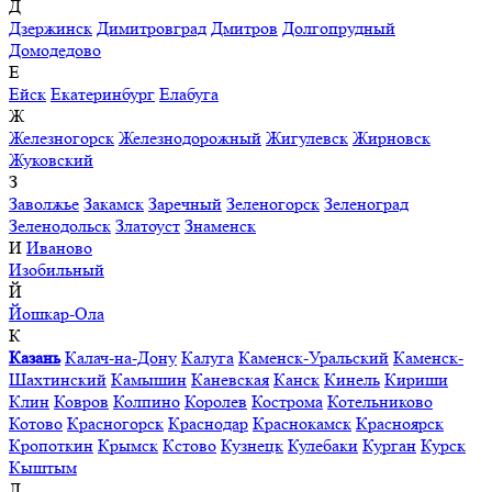
Д
Дзержинск
Димитровград
Дмитров
Долгопрудный
Домодедово
Е
Ейск
Екатеринбург
Елабуга
Ж
Железногорск
Железнодорожный
Жигулевск
Жирновск
Жуковский
З
Заволжье
Закамск
Заречный
Зеленогорск
Зеленоград
Зеленодольск
Златоуст
Знаменск
И
Иваново
Изобильный
Й
Йошкар-Ола
К
Казань
Калач-на-Дону
Калуга
Каменск-Уральский
Каменск-
Шахтинский
Камышин
Каневская
Канск
Кинель
Кириши
Клин
Ковров
Колпино
Королев
Кострома
Котельниково
Котово
Красногорск
Краснодар
Краснокамск
Красноярск
Кропоткин
Крымск
Кстово
Кузнецк
Кулебаки
Курган
Курск
Кыштым
Л