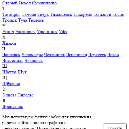
Старый Оскол
Суровикино
Т
Таганрог
Тамбов
Тверь
Тимашевск
Тихорецк
Тольятти
Тосно
Троицк
Тула
Тюмень
У
Углич
Ульяновск
Урюпинск
Уфа
Х
Химки
Ч
Чапаевск
Чебоксары
Челябинск
Череповец
Черкесск
Чехов
Чистополь
Чкаловск
Ш
Шахты
Шуя
Щ
Щёлково
Э
Элиста
Энгельс
Я
Ярославль
Мы используем файлы cookie для улучшения
работы сайта, анализа трафика и
персонализации. Продолжая пользоваться
Принять