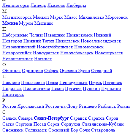
Лениногорск
Липецк
Лысково
Люберцы
М
Магнитогорск
Майкоп
Маркс
Миасс
Михайловка
Морозовск
Москва
Муром
Мытищи
Н
Набережные Челны
Навашино
Нижнекамск
Нижний
Новгород
Нижний Тагил
Николаевск
Новоалександровск
Новоаннинский
Новокуйбышевск
Новомосковск
Новороссийск
Новоуральск
Новочебоксарск
Новочеркасск
Новошахтинск
Ногинск
О
Обнинск
Одинцово
Озёрск
Орехово-Зуево
Отрадный
П
Павлово
Палласовка
Пенза
Первоуральск
Пермь
Петровск
Подольск
Похвистнево
Псков
Пугачев
Пушкин
Пушкино
Пятигорск
Р
Ростов Ярославский
Ростов-на-Дону
Ртищево
Рыбинск
Рязань
С
Сальск
Самара
Санкт-Петербург
Саранск
Саратов
Саров
Сатка
Сергиев Посад
Серов
Серпухов
Славянск-на-Кубани
Снежинск
Соликамск
Сосновый Бор
Сочи
Ставрополь