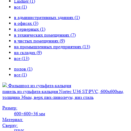
Lindner (
1
)
все (
1
)
в административных зданиях (
1
)
в офисах (
3
)
в серверных (
1
)
в технических помещениях (
7
)
в чистых помещениях (
9
)
на промышленных предприятиях (
13
)
на складах (
9
)
все (
13
)
полов (
1
)
все (
1
)
Фальшпол из сульфата-кальция
панель из сульфата-кальция Nortec U36 ST\PVC, 600х600мм,
толщина 36мм, верх пвх-линолеум, низ сталь
Размер:
600×600×36 мм
Материал:
Сверху: