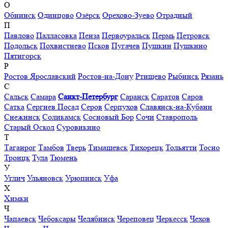
О
Обнинск
Одинцово
Озёрск
Орехово-Зуево
Отрадный
П
Павлово
Палласовка
Пенза
Первоуральск
Пермь
Петровск
Подольск
Похвистнево
Псков
Пугачев
Пушкин
Пушкино
Пятигорск
Р
Ростов Ярославский
Ростов-на-Дону
Ртищево
Рыбинск
Рязань
С
Сальск
Самара
Санкт-Петербург
Саранск
Саратов
Саров
Сатка
Сергиев Посад
Серов
Серпухов
Славянск-на-Кубани
Снежинск
Соликамск
Сосновый Бор
Сочи
Ставрополь
Старый Оскол
Суровикино
Т
Таганрог
Тамбов
Тверь
Тимашевск
Тихорецк
Тольятти
Тосно
Троицк
Тула
Тюмень
У
Углич
Ульяновск
Урюпинск
Уфа
Х
Химки
Ч
Чапаевск
Чебоксары
Челябинск
Череповец
Черкесск
Чехов