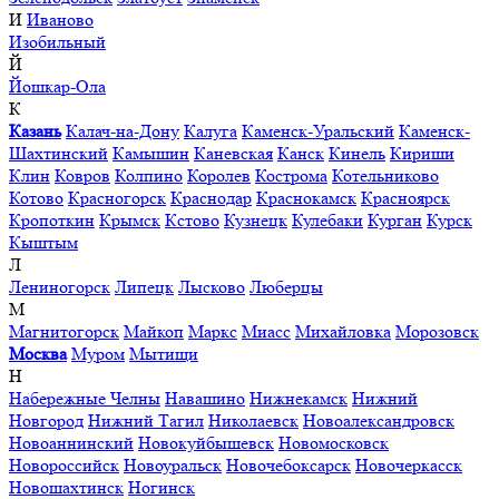
И
Иваново
Изобильный
Й
Йошкар-Ола
К
Казань
Калач-на-Дону
Калуга
Каменск-Уральский
Каменск-
Шахтинский
Камышин
Каневская
Канск
Кинель
Кириши
Клин
Ковров
Колпино
Королев
Кострома
Котельниково
Котово
Красногорск
Краснодар
Краснокамск
Красноярск
Кропоткин
Крымск
Кстово
Кузнецк
Кулебаки
Курган
Курск
Кыштым
Л
Лениногорск
Липецк
Лысково
Люберцы
М
Магнитогорск
Майкоп
Маркс
Миасс
Михайловка
Морозовск
Москва
Муром
Мытищи
Н
Набережные Челны
Навашино
Нижнекамск
Нижний
Новгород
Нижний Тагил
Николаевск
Новоалександровск
Новоаннинский
Новокуйбышевск
Новомосковск
Новороссийск
Новоуральск
Новочебоксарск
Новочеркасск
Новошахтинск
Ногинск