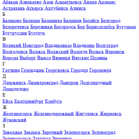
Абакан
Азнакаево
Азов
Альметьевск
Анапа
Арзамас
Астрахань
Аткарск
Ахтубинск
Ачинск
Б
Балаково
Балахна
Балашиха
Балашов
Батайск
Белгород
Белореченск
Березники
Богородск
Бор
Борисоглебск
Бугульма
Бугуруслан
Бузулук
В
Великий Новгород
Владикавказ
Владимир
Волгоград
Волгодонск
Волжск
Волжский
Вологда
Вольск
Воронеж
Ворсма
Выборг
Выкса
Вязники
Вятские Поляны
Г
Гатчина
Геленджик
Георгиевск
Городец
Гороховец
Д
Дзержинск
Димитровград
Дмитров
Долгопрудный
Домодедово
Е
Ейск
Екатеринбург
Елабуга
Ж
Железногорск
Железнодорожный
Жигулевск
Жирновск
Жуковский
З
Заволжье
Закамск
Заречный
Зеленогорск
Зеленоград
Зеленодольск
Златоуст
Знаменск