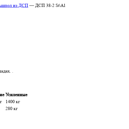
ьшпол из ДСП
—
ДСП 38-2 St\Al
адах. .
ие
Усиленные
г
1400 кг
280 кг