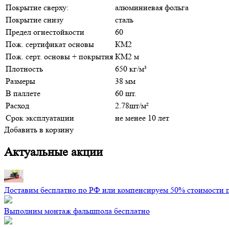
Покрытие сверху:
алюминиевая фольга
Покрытие снизу
сталь
Предел огнестойкости
60
Пож. сертификат основы
КМ2
Пож. серт. основы + покрытия
КМ2 м
Плотность
650 кг/м³
Размеры
38 мм
В паллете
60 шт.
Расход
2.78шт/м²
Срок эксплуатации
не менее 10 лет
Добавить в корзину
Актуальные акции
Доставим бесплатно по РФ или компенсируем 50% стоимости 
Выполним монтаж фальшпола бесплатно