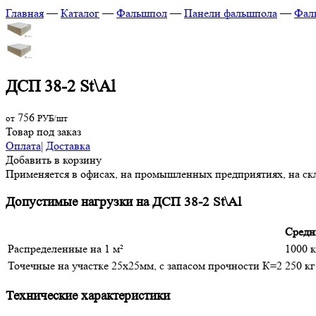
Главная
—
Каталог
—
Фальшпол
—
Панели фальшпола
—
Фал
ДСП 38-2 St\Al
756
от
РУБ/шт
Товар под заказ
Оплата
|
Доставка
Добавить в корзину
Применяется в офисах, на промышленных предприятиях, на скл
Допустимые нагрузки на ДСП 38-2 St\Al
Средн
Распределенные на 1 м²
1000 к
Точечные на участке 25х25мм, с запасом прочности К=2
250 кг
Технические характеристики