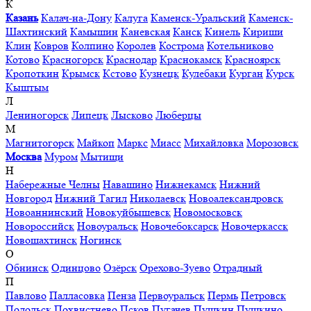
К
Казань
Калач-на-Дону
Калуга
Каменск-Уральский
Каменск-
Шахтинский
Камышин
Каневская
Канск
Кинель
Кириши
Клин
Ковров
Колпино
Королев
Кострома
Котельниково
Котово
Красногорск
Краснодар
Краснокамск
Красноярск
Кропоткин
Крымск
Кстово
Кузнецк
Кулебаки
Курган
Курск
Кыштым
Л
Лениногорск
Липецк
Лысково
Люберцы
М
Магнитогорск
Майкоп
Маркс
Миасс
Михайловка
Морозовск
Москва
Муром
Мытищи
Н
Набережные Челны
Навашино
Нижнекамск
Нижний
Новгород
Нижний Тагил
Николаевск
Новоалександровск
Новоаннинский
Новокуйбышевск
Новомосковск
Новороссийск
Новоуральск
Новочебоксарск
Новочеркасск
Новошахтинск
Ногинск
О
Обнинск
Одинцово
Озёрск
Орехово-Зуево
Отрадный
П
Павлово
Палласовка
Пенза
Первоуральск
Пермь
Петровск
Подольск
Похвистнево
Псков
Пугачев
Пушкин
Пушкино