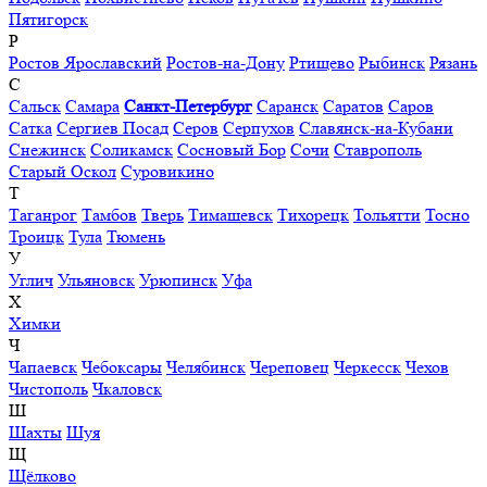
Пятигорск
Р
Ростов Ярославский
Ростов-на-Дону
Ртищево
Рыбинск
Рязань
С
Сальск
Самара
Санкт-Петербург
Саранск
Саратов
Саров
Сатка
Сергиев Посад
Серов
Серпухов
Славянск-на-Кубани
Снежинск
Соликамск
Сосновый Бор
Сочи
Ставрополь
Старый Оскол
Суровикино
Т
Таганрог
Тамбов
Тверь
Тимашевск
Тихорецк
Тольятти
Тосно
Троицк
Тула
Тюмень
У
Углич
Ульяновск
Урюпинск
Уфа
Х
Химки
Ч
Чапаевск
Чебоксары
Челябинск
Череповец
Черкесск
Чехов
Чистополь
Чкаловск
Ш
Шахты
Шуя
Щ
Щёлково