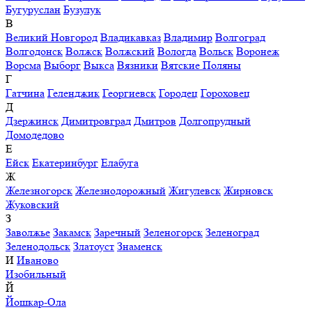
Бугуруслан
Бузулук
В
Великий Новгород
Владикавказ
Владимир
Волгоград
Волгодонск
Волжск
Волжский
Вологда
Вольск
Воронеж
Ворсма
Выборг
Выкса
Вязники
Вятские Поляны
Г
Гатчина
Геленджик
Георгиевск
Городец
Гороховец
Д
Дзержинск
Димитровград
Дмитров
Долгопрудный
Домодедово
Е
Ейск
Екатеринбург
Елабуга
Ж
Железногорск
Железнодорожный
Жигулевск
Жирновск
Жуковский
З
Заволжье
Закамск
Заречный
Зеленогорск
Зеленоград
Зеленодольск
Златоуст
Знаменск
И
Иваново
Изобильный
Й
Йошкар-Ола