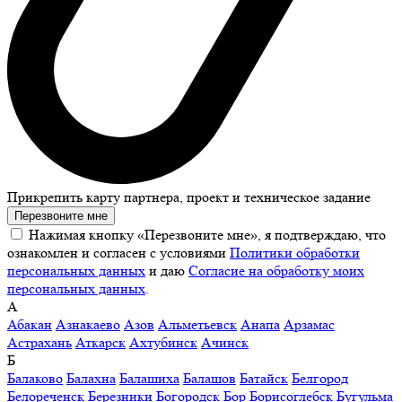
Прикрепить карту партнера, проект и техническое задание
Перезвоните мне
Нажимая кнопку «Перезвоните мне», я подтверждаю, что
ознакомлен и согласен с условиями
Политики обработки
персональных данных
и даю
Согласие на обработку моих
персональных данных
.
А
Абакан
Азнакаево
Азов
Альметьевск
Анапа
Арзамас
Астрахань
Аткарск
Ахтубинск
Ачинск
Б
Балаково
Балахна
Балашиха
Балашов
Батайск
Белгород
Белореченск
Березники
Богородск
Бор
Борисоглебск
Бугульма