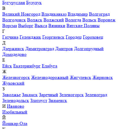
Бугуруслан
Бузулук
В
Великий Новгород
Владикавказ
Владимир
Волгоград
Волгодонск
Волжск
Волжский
Вологда
Вольск
Воронеж
Ворсма
Выборг
Выкса
Вязники
Вятские Поляны
Г
Гатчина
Геленджик
Георгиевск
Городец
Гороховец
Д
Дзержинск
Димитровград
Дмитров
Долгопрудный
Домодедово
Е
Ейск
Екатеринбург
Елабуга
Ж
Железногорск
Железнодорожный
Жигулевск
Жирновск
Жуковский
З
Заволжье
Закамск
Заречный
Зеленогорск
Зеленоград
Зеленодольск
Златоуст
Знаменск
И
Иваново
Изобильный
Й
Йошкар-Ола