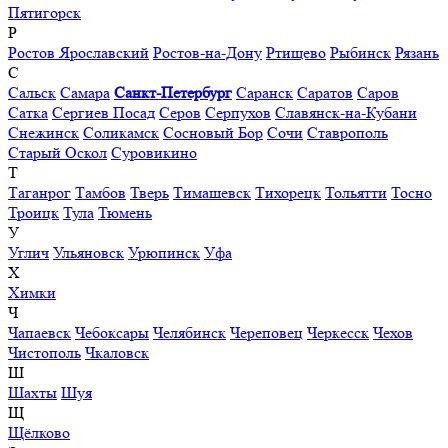
Пятигорск
Р
Ростов Ярославский
Ростов-на-Дону
Ртищево
Рыбинск
Рязань
С
Сальск
Самара
Санкт-Петербург
Саранск
Саратов
Саров
Сатка
Сергиев Посад
Серов
Серпухов
Славянск-на-Кубани
Снежинск
Соликамск
Сосновый Бор
Сочи
Ставрополь
Старый Оскол
Суровикино
Т
Таганрог
Тамбов
Тверь
Тимашевск
Тихорецк
Тольятти
Тосно
Троицк
Тула
Тюмень
У
Углич
Ульяновск
Урюпинск
Уфа
Х
Химки
Ч
Чапаевск
Чебоксары
Челябинск
Череповец
Черкесск
Чехов
Чистополь
Чкаловск
Ш
Шахты
Шуя
Щ
Щёлково