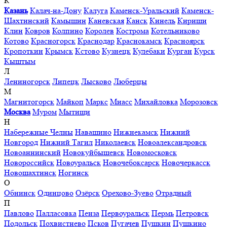
К
Казань
Калач-на-Дону
Калуга
Каменск-Уральский
Каменск-
Шахтинский
Камышин
Каневская
Канск
Кинель
Кириши
Клин
Ковров
Колпино
Королев
Кострома
Котельниково
Котово
Красногорск
Краснодар
Краснокамск
Красноярск
Кропоткин
Крымск
Кстово
Кузнецк
Кулебаки
Курган
Курск
Кыштым
Л
Лениногорск
Липецк
Лысково
Люберцы
М
Магнитогорск
Майкоп
Маркс
Миасс
Михайловка
Морозовск
Москва
Муром
Мытищи
Н
Набережные Челны
Навашино
Нижнекамск
Нижний
Новгород
Нижний Тагил
Николаевск
Новоалександровск
Новоаннинский
Новокуйбышевск
Новомосковск
Новороссийск
Новоуральск
Новочебоксарск
Новочеркасск
Новошахтинск
Ногинск
О
Обнинск
Одинцово
Озёрск
Орехово-Зуево
Отрадный
П
Павлово
Палласовка
Пенза
Первоуральск
Пермь
Петровск
Подольск
Похвистнево
Псков
Пугачев
Пушкин
Пушкино