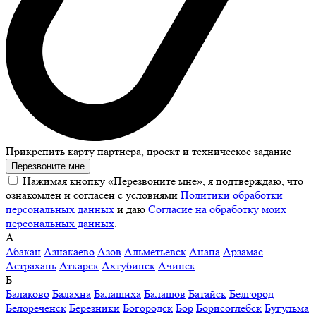
Прикрепить карту партнера, проект и техническое задание
Перезвоните мне
Нажимая кнопку «Перезвоните мне», я подтверждаю, что
ознакомлен и согласен с условиями
Политики обработки
персональных данных
и даю
Согласие на обработку моих
персональных данных
.
А
Абакан
Азнакаево
Азов
Альметьевск
Анапа
Арзамас
Астрахань
Аткарск
Ахтубинск
Ачинск
Б
Балаково
Балахна
Балашиха
Балашов
Батайск
Белгород
Белореченск
Березники
Богородск
Бор
Борисоглебск
Бугульма