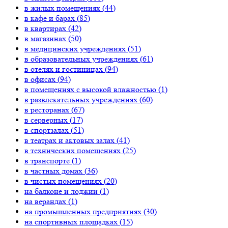
в жилых помещениях (
44
)
в кафе и барах (
85
)
в квартирах (
42
)
в магазинах (
50
)
в медицинских учреждениях (
51
)
в образовательных учреждениях (
61
)
в отелях и гостиницах (
94
)
в офисах (
94
)
в помещениях с высокой влажностью (
1
)
в развлекательных учреждениях (
60
)
в ресторанах (
67
)
в серверных (
17
)
в спортзалах (
51
)
в театрах и актовых залах (
41
)
в технических помещениях (
25
)
в транспорте (
1
)
в частных домах (
36
)
в чистых помещениях (
20
)
на балконе и лоджии (
1
)
на верандах (
1
)
на промышленных предприятиях (
30
)
на спортивных площадках (
15
)