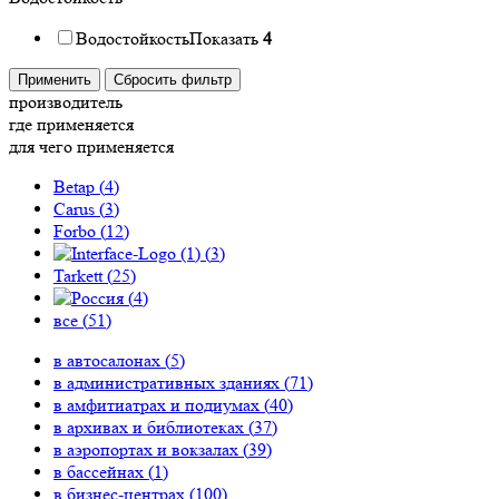
Водостойкость
Показать
4
Применить
Сбросить фильтр
производитель
где применяется
для чего применяется
Betap (
4
)
Carus (
3
)
Forbo (
12
)
(
3
)
Tarkett (
25
)
(
4
)
все (
51
)
в автосалонах (
5
)
в административных зданиях (
71
)
в амфитиатрах и подиумах (
40
)
в архивах и библиотеках (
37
)
в аэропортах и вокзалах (
39
)
в бассейнах (
1
)
в бизнес-центрах (
100
)