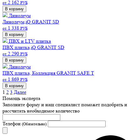
2 162
от
РУБ
В корзину
Линолеум
Линолеум,iQ GRANIT SD
1 338
от
РУБ
В корзину
ПВХ и LTV плитка
ПВХ плитка,iQ GRANIT SD
2 290
от
РУБ
В корзину
Линолеум
ПВХ плитка, Коллекция GRANIT SAFE.T
1 869
от
РУБ
В корзину
1
2
3
Далее
Помощь эксперта
Заполните форму и наш специалист поможет подобрать
и
рассчитать необходимое количество
Телефон
(Обязательно)