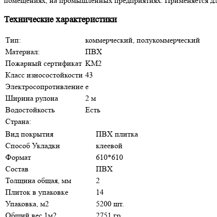
помещениях, на промышленных предприятиях. Применяется дл
Технические характеристики
Тип:
коммерческий, полукоммерческий
Материал:
ПВХ
Пожарный сертификат
KM2
Класс износостойкости
43
Электросопротивление
e
Ширина рулона
2 м
Водостойкость
Есть
Страна:
Вид покрытия
ПВХ плитка
Способ Укладки
клеевой
Формат
610*610
Состав
ПВХ
Толщина общая, мм
2
Плиток в упаковке
14
Упаковка, м2
5200 шт.
Общий вес 1м2
2751 гр.