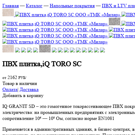
Главная
—
Каталог
—
Напольные покрытия
—
ПВХ и LTV пли
ПВХ плитка,iQ TORO SC
2162
от
РУБ/
Товар в наличии
Оплата
|
Доставка
Добавить в корзину
IQ GRANIT SD – это гомогенное токорассеивающее ПВХ покрыт
электричества: на промышленных предприятиях с электронным
сопротивление 10⁶ — 10⁸ Ом, согласно норме EN1081
Применяется в административных зданиях, в бизнес-центрах, в