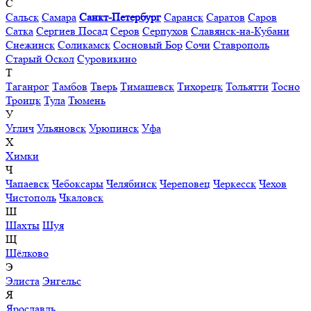
С
Сальск
Самара
Санкт-Петербург
Саранск
Саратов
Саров
Сатка
Сергиев Посад
Серов
Серпухов
Славянск-на-Кубани
Снежинск
Соликамск
Сосновый Бор
Сочи
Ставрополь
Старый Оскол
Суровикино
Т
Таганрог
Тамбов
Тверь
Тимашевск
Тихорецк
Тольятти
Тосно
Троицк
Тула
Тюмень
У
Углич
Ульяновск
Урюпинск
Уфа
Х
Химки
Ч
Чапаевск
Чебоксары
Челябинск
Череповец
Черкесск
Чехов
Чистополь
Чкаловск
Ш
Шахты
Шуя
Щ
Щёлково
Э
Элиста
Энгельс
Я
Ярославль