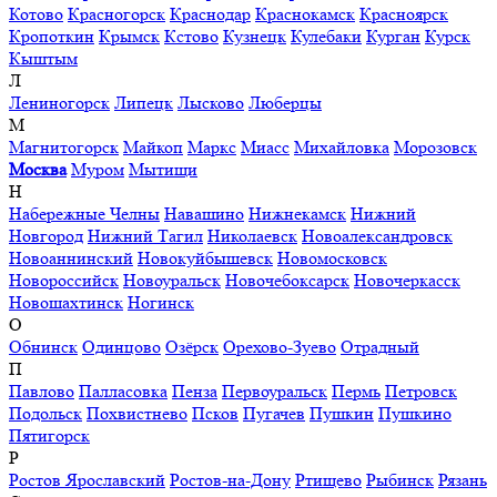
Котово
Красногорск
Краснодар
Краснокамск
Красноярск
Кропоткин
Крымск
Кстово
Кузнецк
Кулебаки
Курган
Курск
Кыштым
Л
Лениногорск
Липецк
Лысково
Люберцы
М
Магнитогорск
Майкоп
Маркс
Миасс
Михайловка
Морозовск
Москва
Муром
Мытищи
Н
Набережные Челны
Навашино
Нижнекамск
Нижний
Новгород
Нижний Тагил
Николаевск
Новоалександровск
Новоаннинский
Новокуйбышевск
Новомосковск
Новороссийск
Новоуральск
Новочебоксарск
Новочеркасск
Новошахтинск
Ногинск
О
Обнинск
Одинцово
Озёрск
Орехово-Зуево
Отрадный
П
Павлово
Палласовка
Пенза
Первоуральск
Пермь
Петровск
Подольск
Похвистнево
Псков
Пугачев
Пушкин
Пушкино
Пятигорск
Р
Ростов Ярославский
Ростов-на-Дону
Ртищево
Рыбинск
Рязань