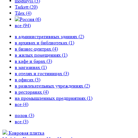
modulyss (
3
)
Tarkett (
20
)
Tilex (
4
)
(
6
)
все (
94
)
в административных зданиях (
2
)
в архивах и библиотеках (
1
)
в бизнес-центрах (
4
)
в жилых помещениях (
1
)
в кафе и барах (
3
)
в магазинах (
1
)
в отелях и гостиницах (
3
)
в офисах (
3
)
в развлекательных учреждениях (
2
)
в ресторанах (
4
)
на промышленных предприятиях (
1
)
все (
4
)
полов (
3
)
все (
3
)
Ковровая плитка