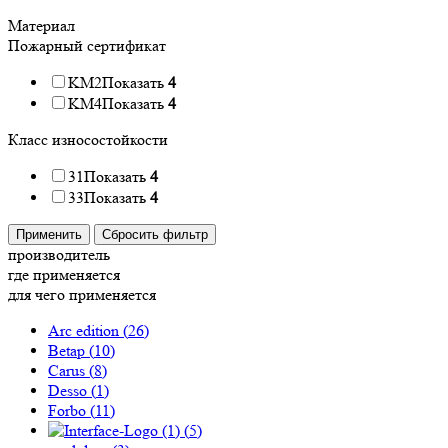
Материал
Пожарный сертификат
KM2
Показать
4
KM4
Показать
4
Класс износостойкости
31
Показать
4
33
Показать
4
Применить
Сбросить фильтр
производитель
где применяется
для чего применяется
Arc edition (
26
)
Betap (
10
)
Carus (
8
)
Desso (
1
)
Forbo (
11
)
(
5
)