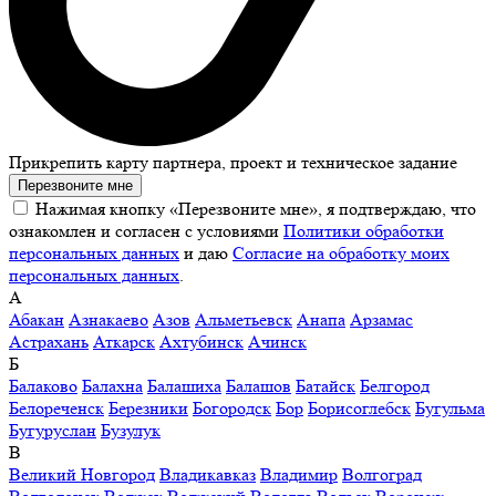
Прикрепить карту партнера, проект и техническое задание
Перезвоните мне
Нажимая кнопку «Перезвоните мне», я подтверждаю, что
ознакомлен и согласен с условиями
Политики обработки
персональных данных
и даю
Согласие на обработку моих
персональных данных
.
А
Абакан
Азнакаево
Азов
Альметьевск
Анапа
Арзамас
Астрахань
Аткарск
Ахтубинск
Ачинск
Б
Балаково
Балахна
Балашиха
Балашов
Батайск
Белгород
Белореченск
Березники
Богородск
Бор
Борисоглебск
Бугульма
Бугуруслан
Бузулук
В
Великий Новгород
Владикавказ
Владимир
Волгоград