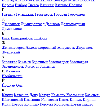
Волгодонск
Волжск
Волжский
Вологда
Вольск
Воронеж
Ворсма
Выборг
Выкса
Вязники
Вятские Поляны
Г
Гатчина
Геленджик
Георгиевск
Городец
Гороховец
Д
Дзержинск
Димитровград
Дмитров
Долгопрудный
Домодедово
Е
Ейск
Екатеринбург
Елабуга
Ж
Железногорск
Железнодорожный
Жигулевск
Жирновск
Жуковский
З
Заволжье
Закамск
Заречный
Зеленогорск
Зеленоград
Зеленодольск
Златоуст
Знаменск
И
Иваново
Изобильный
Й
Йошкар-Ола
К
Казань
Калач-на-Дону
Калуга
Каменск-Уральский
Каменск-
Шахтинский
Камышин
Каневская
Канск
Кинель
Кириши
Клин
Ковров
Колпино
Королев
Кострома
Котельниково