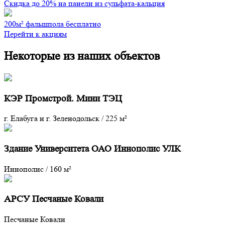
Скидка до 20% на панели из сульфата-кальция
200м² фальшпола бесплатно
Перейти к акциям
Некоторые из наших объектов
КЭР Промстрой. Мини ТЭЦ
г. Елабуга и г. Зеленодольск
/
225 м²
Здание Университета ОАО Иннополис УЛК
Иннополис
/
160 м²
АРСУ Песчаные Ковали
Песчаные Ковали