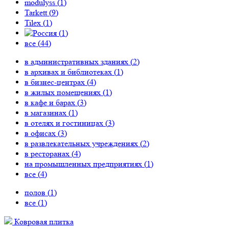
modulyss (
1
)
Tarkett (
9
)
Tilex (
1
)
(
1
)
все (
44
)
в административных зданиях (
2
)
в архивах и библиотеках (
1
)
в бизнес-центрах (
4
)
в жилых помещениях (
1
)
в кафе и барах (
3
)
в магазинах (
1
)
в отелях и гостиницах (
3
)
в офисах (
3
)
в развлекательных учреждениях (
2
)
в ресторанах (
4
)
на промышленных предприятиях (
1
)
все (
4
)
полов (
1
)
все (
1
)
Ковровая плитка