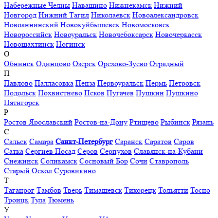
Набережные Челны
Навашино
Нижнекамск
Нижний
Новгород
Нижний Тагил
Николаевск
Новоалександровск
Новоаннинский
Новокуйбышевск
Новомосковск
Новороссийск
Новоуральск
Новочебоксарск
Новочеркасск
Новошахтинск
Ногинск
О
Обнинск
Одинцово
Озёрск
Орехово-Зуево
Отрадный
П
Павлово
Палласовка
Пенза
Первоуральск
Пермь
Петровск
Подольск
Похвистнево
Псков
Пугачев
Пушкин
Пушкино
Пятигорск
Р
Ростов Ярославский
Ростов-на-Дону
Ртищево
Рыбинск
Рязань
С
Сальск
Самара
Санкт-Петербург
Саранск
Саратов
Саров
Сатка
Сергиев Посад
Серов
Серпухов
Славянск-на-Кубани
Снежинск
Соликамск
Сосновый Бор
Сочи
Ставрополь
Старый Оскол
Суровикино
Т
Таганрог
Тамбов
Тверь
Тимашевск
Тихорецк
Тольятти
Тосно
Троицк
Тула
Тюмень
У