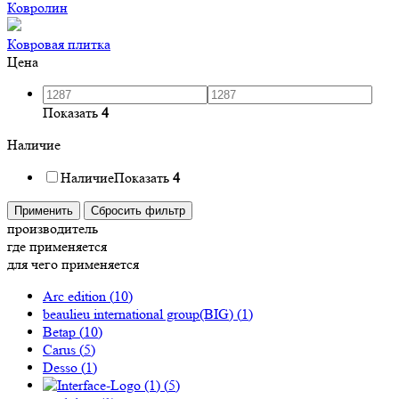
Ковролин
Ковровая плитка
Цена
Показать
4
Наличие
Наличие
Показать
4
Применить
Сбросить фильтр
производитель
где применяется
для чего применяется
Arc edition (
10
)
beaulieu international group(BIG) (
1
)
Betap (
10
)
Carus (
5
)
Desso (
1
)
(
5
)