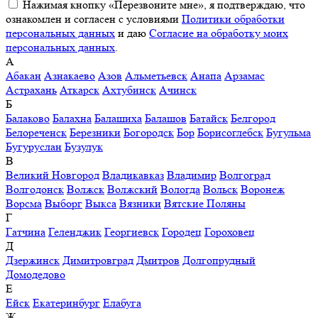
Нажимая кнопку «Перезвоните мне», я подтверждаю, что
ознакомлен и согласен с условиями
Политики обработки
персональных данных
и даю
Согласие на обработку моих
персональных данных
.
А
Абакан
Азнакаево
Азов
Альметьевск
Анапа
Арзамас
Астрахань
Аткарск
Ахтубинск
Ачинск
Б
Балаково
Балахна
Балашиха
Балашов
Батайск
Белгород
Белореченск
Березники
Богородск
Бор
Борисоглебск
Бугульма
Бугуруслан
Бузулук
В
Великий Новгород
Владикавказ
Владимир
Волгоград
Волгодонск
Волжск
Волжский
Вологда
Вольск
Воронеж
Ворсма
Выборг
Выкса
Вязники
Вятские Поляны
Г
Гатчина
Геленджик
Георгиевск
Городец
Гороховец
Д
Дзержинск
Димитровград
Дмитров
Долгопрудный
Домодедово
Е
Ейск
Екатеринбург
Елабуга
Ж