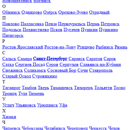
Новошахтинск
Ногинск
О
Обнинск
Одинцово
Озёрск
Орехово-Зуево
Отрадный
П
Павлово
Палласовка
Пенза
Первоуральск
Пермь
Петровск
Подольск
Похвистнево
Псков
Пугачев
Пушкин
Пушкино
Пятигорск
Р
Ростов Ярославский
Ростов-на-Дону
Ртищево
Рыбинск
Рязань
С
Сальск
Самара
Санкт-Петербург
Саранск
Саратов
Саров
Сатка
Сергиев Посад
Серов
Серпухов
Славянск-на-Кубани
Снежинск
Соликамск
Сосновый Бор
Сочи
Ставрополь
Старый Оскол
Суровикино
Т
Таганрог
Тамбов
Тверь
Тимашевск
Тихорецк
Тольятти
Тосно
Троицк
Тула
Тюмень
У
Углич
Ульяновск
Урюпинск
Уфа
Х
Химки
Ч
Чапаевск
Чебоксары
Челябинск
Череповец
Черкесск
Чехов