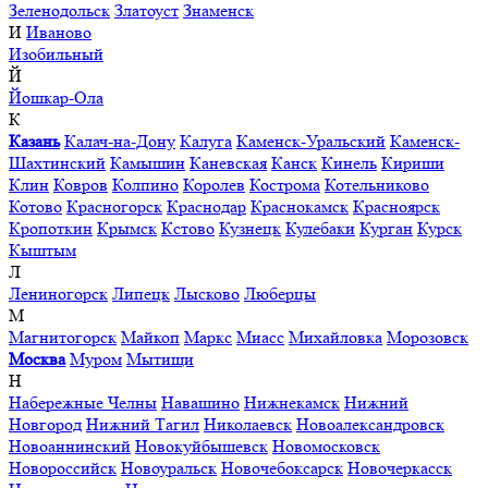
Зеленодольск
Златоуст
Знаменск
И
Иваново
Изобильный
Й
Йошкар-Ола
К
Казань
Калач-на-Дону
Калуга
Каменск-Уральский
Каменск-
Шахтинский
Камышин
Каневская
Канск
Кинель
Кириши
Клин
Ковров
Колпино
Королев
Кострома
Котельниково
Котово
Красногорск
Краснодар
Краснокамск
Красноярск
Кропоткин
Крымск
Кстово
Кузнецк
Кулебаки
Курган
Курск
Кыштым
Л
Лениногорск
Липецк
Лысково
Люберцы
М
Магнитогорск
Майкоп
Маркс
Миасс
Михайловка
Морозовск
Москва
Муром
Мытищи
Н
Набережные Челны
Навашино
Нижнекамск
Нижний
Новгород
Нижний Тагил
Николаевск
Новоалександровск
Новоаннинский
Новокуйбышевск
Новомосковск
Новороссийск
Новоуральск
Новочебоксарск
Новочеркасск