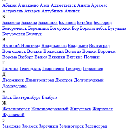
Абакан
Азнакаево
Азов
Альметьевск
Анапа
Арзамас
Астрахань
Аткарск
Ахтубинск
Ачинск
Б
Балаково
Балахна
Балашиха
Балашов
Батайск
Белгород
Белореченск
Березники
Богородск
Бор
Борисоглебск
Бугульма
Бугуруслан
Бузулук
В
Великий Новгород
Владикавказ
Владимир
Волгоград
Волгодонск
Волжск
Волжский
Вологда
Вольск
Воронеж
Ворсма
Выборг
Выкса
Вязники
Вятские Поляны
Г
Гатчина
Геленджик
Георгиевск
Городец
Гороховец
Д
Дзержинск
Димитровград
Дмитров
Долгопрудный
Домодедово
Е
Ейск
Екатеринбург
Елабуга
Ж
Железногорск
Железнодорожный
Жигулевск
Жирновск
Жуковский
З
Заволжье
Закамск
Заречный
Зеленогорск
Зеленоград