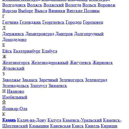
Волгодонск
Волжск
Волжский
Вологда
Вольск
Воронеж
Ворсма
Выборг
Выкса
Вязники
Вятские Поляны
Г
Гатчина
Геленджик
Георгиевск
Городец
Гороховец
Д
Дзержинск
Димитровград
Дмитров
Долгопрудный
Домодедово
Е
Ейск
Екатеринбург
Елабуга
Ж
Железногорск
Железнодорожный
Жигулевск
Жирновск
Жуковский
З
Заволжье
Закамск
Заречный
Зеленогорск
Зеленоград
Зеленодольск
Златоуст
Знаменск
И
Иваново
Изобильный
Й
Йошкар-Ола
К
Казань
Калач-на-Дону
Калуга
Каменск-Уральский
Каменск-
Шахтинский
Камышин
Каневская
Канск
Кинель
Кириши