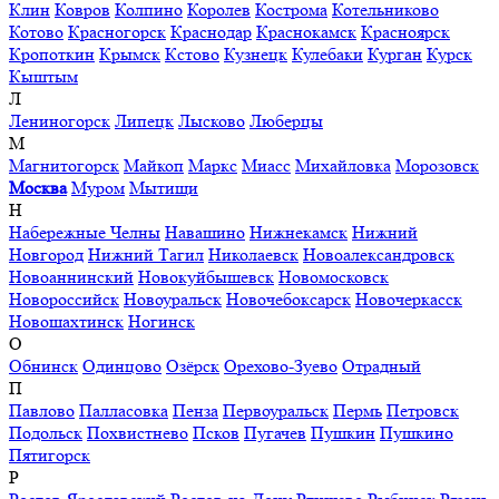
Клин
Ковров
Колпино
Королев
Кострома
Котельниково
Котово
Красногорск
Краснодар
Краснокамск
Красноярск
Кропоткин
Крымск
Кстово
Кузнецк
Кулебаки
Курган
Курск
Кыштым
Л
Лениногорск
Липецк
Лысково
Люберцы
М
Магнитогорск
Майкоп
Маркс
Миасс
Михайловка
Морозовск
Москва
Муром
Мытищи
Н
Набережные Челны
Навашино
Нижнекамск
Нижний
Новгород
Нижний Тагил
Николаевск
Новоалександровск
Новоаннинский
Новокуйбышевск
Новомосковск
Новороссийск
Новоуральск
Новочебоксарск
Новочеркасск
Новошахтинск
Ногинск
О
Обнинск
Одинцово
Озёрск
Орехово-Зуево
Отрадный
П
Павлово
Палласовка
Пенза
Первоуральск
Пермь
Петровск
Подольск
Похвистнево
Псков
Пугачев
Пушкин
Пушкино
Пятигорск
Р