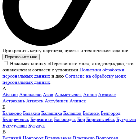
Прикрепить карту партнера, проект и техническое задание
Перезвоните мне
Нажимая кнопку «Перезвоните мне», я подтверждаю, что
ознакомлен и согласен с условиями
Политики обработки
персональных данных
и даю
Согласие на обработку моих
персональных данных
.
А
Абакан
Азнакаево
Азов
Альметьевск
Анапа
Арзамас
Астрахань
Аткарск
Ахтубинск
Ачинск
Б
Балаково
Балахна
Балашиха
Балашов
Батайск
Белгород
Белореченск
Березники
Богородск
Бор
Борисоглебск
Бугульма
Бугуруслан
Бузулук
В
Великий Новгород
Владикавказ
Владимир
Волгоград