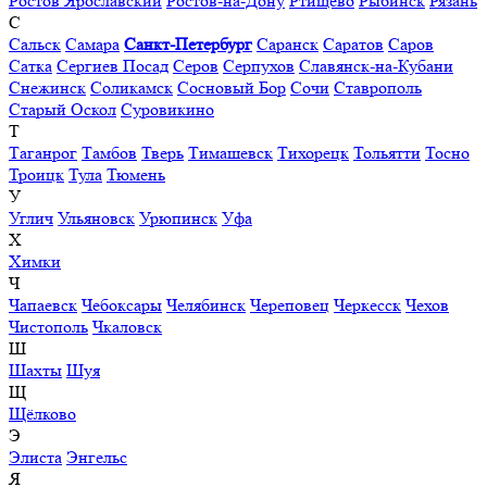
Ростов Ярославский
Ростов-на-Дону
Ртищево
Рыбинск
Рязань
С
Сальск
Самара
Санкт-Петербург
Саранск
Саратов
Саров
Сатка
Сергиев Посад
Серов
Серпухов
Славянск-на-Кубани
Снежинск
Соликамск
Сосновый Бор
Сочи
Ставрополь
Старый Оскол
Суровикино
Т
Таганрог
Тамбов
Тверь
Тимашевск
Тихорецк
Тольятти
Тосно
Троицк
Тула
Тюмень
У
Углич
Ульяновск
Урюпинск
Уфа
Х
Химки
Ч
Чапаевск
Чебоксары
Челябинск
Череповец
Черкесск
Чехов
Чистополь
Чкаловск
Ш
Шахты
Шуя
Щ
Щёлково
Э
Элиста
Энгельс
Я