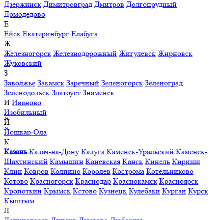
Дзержинск
Димитровград
Дмитров
Долгопрудный
Домодедово
Е
Ейск
Екатеринбург
Елабуга
Ж
Железногорск
Железнодорожный
Жигулевск
Жирновск
Жуковский
З
Заволжье
Закамск
Заречный
Зеленогорск
Зеленоград
Зеленодольск
Златоуст
Знаменск
И
Иваново
Изобильный
Й
Йошкар-Ола
К
Казань
Калач-на-Дону
Калуга
Каменск-Уральский
Каменск-
Шахтинский
Камышин
Каневская
Канск
Кинель
Кириши
Клин
Ковров
Колпино
Королев
Кострома
Котельниково
Котово
Красногорск
Краснодар
Краснокамск
Красноярск
Кропоткин
Крымск
Кстово
Кузнецк
Кулебаки
Курган
Курск
Кыштым
Л