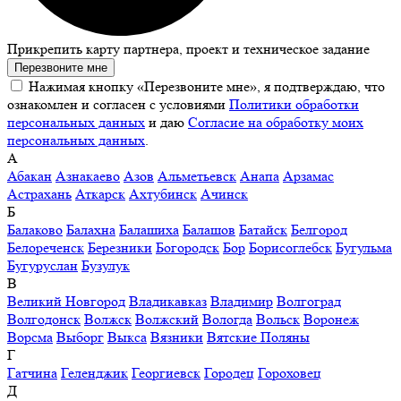
Прикрепить карту партнера, проект и техническое задание
Перезвоните мне
Нажимая кнопку «Перезвоните мне», я подтверждаю, что
ознакомлен и согласен с условиями
Политики обработки
персональных данных
и даю
Согласие на обработку моих
персональных данных
.
А
Абакан
Азнакаево
Азов
Альметьевск
Анапа
Арзамас
Астрахань
Аткарск
Ахтубинск
Ачинск
Б
Балаково
Балахна
Балашиха
Балашов
Батайск
Белгород
Белореченск
Березники
Богородск
Бор
Борисоглебск
Бугульма
Бугуруслан
Бузулук
В
Великий Новгород
Владикавказ
Владимир
Волгоград
Волгодонск
Волжск
Волжский
Вологда
Вольск
Воронеж
Ворсма
Выборг
Выкса
Вязники
Вятские Поляны
Г
Гатчина
Геленджик
Георгиевск
Городец
Гороховец
Д