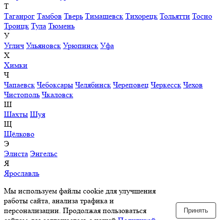
Т
Таганрог
Тамбов
Тверь
Тимашевск
Тихорецк
Тольятти
Тосно
Троицк
Тула
Тюмень
У
Углич
Ульяновск
Урюпинск
Уфа
Х
Химки
Ч
Чапаевск
Чебоксары
Челябинск
Череповец
Черкесск
Чехов
Чистополь
Чкаловск
Ш
Шахты
Шуя
Щ
Щёлково
Э
Элиста
Энгельс
Я
Ярославль
Мы используем файлы cookie для улучшения
работы сайта, анализа трафика и
персонализации. Продолжая пользоваться
Принять