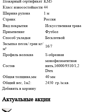
Пожарный сертификат
KM5
Класс износостойкости
44
Ширина рулона
1 м
Страна:
Россия
Вид покрытия
Искусственная трава
Применение
Футбол
Способ укладки
Бесклеевой
Засыпка песок/ гран кг/
16/7
м²
Профиль волокна
S-образная
монофиламентная
Состав
нить,16000/9310/1,2
Dtex
Общая толщина,мм
40 мм
Общий вес, 1м2:
2450 гр./м.кв.
Добавить в корзину
Актуальные акции