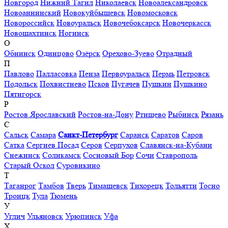
Новгород
Нижний Тагил
Николаевск
Новоалександровск
Новоаннинский
Новокуйбышевск
Новомосковск
Новороссийск
Новоуральск
Новочебоксарск
Новочеркасск
Новошахтинск
Ногинск
О
Обнинск
Одинцово
Озёрск
Орехово-Зуево
Отрадный
П
Павлово
Палласовка
Пенза
Первоуральск
Пермь
Петровск
Подольск
Похвистнево
Псков
Пугачев
Пушкин
Пушкино
Пятигорск
Р
Ростов Ярославский
Ростов-на-Дону
Ртищево
Рыбинск
Рязань
С
Сальск
Самара
Санкт-Петербург
Саранск
Саратов
Саров
Сатка
Сергиев Посад
Серов
Серпухов
Славянск-на-Кубани
Снежинск
Соликамск
Сосновый Бор
Сочи
Ставрополь
Старый Оскол
Суровикино
Т
Таганрог
Тамбов
Тверь
Тимашевск
Тихорецк
Тольятти
Тосно
Троицк
Тула
Тюмень
У
Углич
Ульяновск
Урюпинск
Уфа
Х