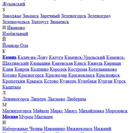
Жуковский
З
Заволжье
Закамск
Заречный
Зеленогорск
Зеленоград
Зеленодольск
Златоуст
Знаменск
И
Иваново
Изобильный
Й
Йошкар-Ола
К
Казань
Калач-на-Дону
Калуга
Каменск-Уральский
Каменск-
Шахтинский
Камышин
Каневская
Канск
Кинель
Кириши
Клин
Ковров
Колпино
Королев
Кострома
Котельниково
Котово
Красногорск
Краснодар
Краснокамск
Красноярск
Кропоткин
Крымск
Кстово
Кузнецк
Кулебаки
Курган
Курск
Кыштым
Л
Лениногорск
Липецк
Лысково
Люберцы
М
Магнитогорск
Майкоп
Маркс
Миасс
Михайловка
Морозовск
Москва
Муром
Мытищи
Н
Набережные Челны
Навашино
Нижнекамск
Нижний