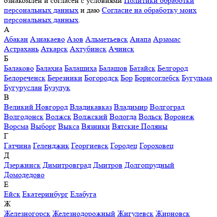
ознакомлен и согласен с условиями
Политики обработки
персональных данных
и даю
Согласие на обработку моих
персональных данных
.
А
Абакан
Азнакаево
Азов
Альметьевск
Анапа
Арзамас
Астрахань
Аткарск
Ахтубинск
Ачинск
Б
Балаково
Балахна
Балашиха
Балашов
Батайск
Белгород
Белореченск
Березники
Богородск
Бор
Борисоглебск
Бугульма
Бугуруслан
Бузулук
В
Великий Новгород
Владикавказ
Владимир
Волгоград
Волгодонск
Волжск
Волжский
Вологда
Вольск
Воронеж
Ворсма
Выборг
Выкса
Вязники
Вятские Поляны
Г
Гатчина
Геленджик
Георгиевск
Городец
Гороховец
Д
Дзержинск
Димитровград
Дмитров
Долгопрудный
Домодедово
Е
Ейск
Екатеринбург
Елабуга
Ж
Железногорск
Железнодорожный
Жигулевск
Жирновск