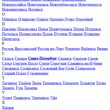
Новороссийск
Новоуральск
Новочебоксарск
Новочеркасск
Новошахтинск
Ногинск
О
Обнинск
Одинцово
Озёрск
Орехово-Зуево
Отрадный
П
Павлово
Палласовка
Пенза
Первоуральск
Пермь
Петровск
Подольск
Похвистнево
Псков
Пугачев
Пушкин
Пушкино
Пятигорск
Р
Ростов Ярославский
Ростов-на-Дону
Ртищево
Рыбинск
Рязань
С
Сальск
Самара
Санкт-Петербург
Саранск
Саратов
Саров
Сатка
Сергиев Посад
Серов
Серпухов
Славянск-на-Кубани
Снежинск
Соликамск
Сосновый Бор
Сочи
Ставрополь
Старый Оскол
Суровикино
Т
Таганрог
Тамбов
Тверь
Тимашевск
Тихорецк
Тольятти
Тосно
Троицк
Тула
Тюмень
У
Углич
Ульяновск
Урюпинск
Уфа
Х
Химки