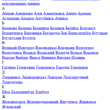
персональных данных
.
А
Абакан
Азнакаево
Азов
Альметьевск
Анапа
Арзамас
Астрахань
Аткарск
Ахтубинск
Ачинск
Б
Балаково
Балахна
Балашиха
Балашов
Батайск
Белгород
Белореченск
Березники
Богородск
Бор
Борисоглебск
Бугульма
Бугуруслан
Бузулук
В
Великий Новгород
Владикавказ
Владимир
Волгоград
Волгодонск
Волжск
Волжский
Вологда
Вольск
Воронеж
Ворсма
Выборг
Выкса
Вязники
Вятские Поляны
Г
Гатчина
Геленджик
Георгиевск
Городец
Гороховец
Д
Дзержинск
Димитровград
Дмитров
Долгопрудный
Домодедово
Е
Ейск
Екатеринбург
Елабуга
Ж
Железногорск
Железнодорожный
Жигулевск
Жирновск
Жуковский