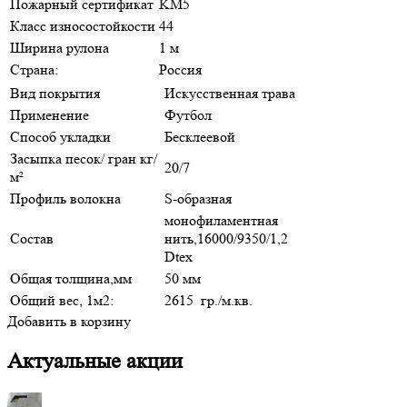
Пожарный сертификат
KM5
Класс износостойкости
44
Ширина рулона
1 м
Страна:
Россия
Вид покрытия
Искусственная трава
Применение
Футбол
Способ укладки
Бесклеевой
Засыпка песок/ гран кг/
20/7
м²
Профиль волокна
S-образная
монофиламентная
Состав
нить,16000/9350/1,2
Dtex
Общая толщина,мм
50 мм
Общий вес, 1м2:
2615 гр./м.кв.
Добавить в корзину
Актуальные акции