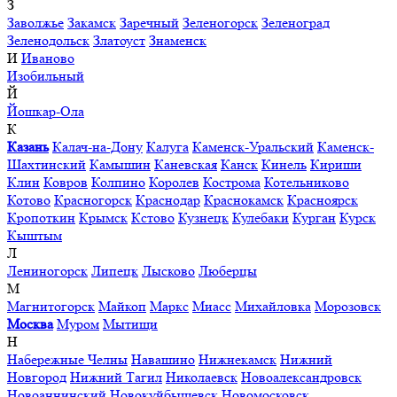
З
Заволжье
Закамск
Заречный
Зеленогорск
Зеленоград
Зеленодольск
Златоуст
Знаменск
И
Иваново
Изобильный
Й
Йошкар-Ола
К
Казань
Калач-на-Дону
Калуга
Каменск-Уральский
Каменск-
Шахтинский
Камышин
Каневская
Канск
Кинель
Кириши
Клин
Ковров
Колпино
Королев
Кострома
Котельниково
Котово
Красногорск
Краснодар
Краснокамск
Красноярск
Кропоткин
Крымск
Кстово
Кузнецк
Кулебаки
Курган
Курск
Кыштым
Л
Лениногорск
Липецк
Лысково
Люберцы
М
Магнитогорск
Майкоп
Маркс
Миасс
Михайловка
Морозовск
Москва
Муром
Мытищи
Н
Набережные Челны
Навашино
Нижнекамск
Нижний
Новгород
Нижний Тагил
Николаевск
Новоалександровск
Новоаннинский
Новокуйбышевск
Новомосковск