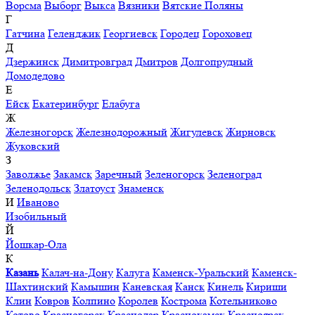
Ворсма
Выборг
Выкса
Вязники
Вятские Поляны
Г
Гатчина
Геленджик
Георгиевск
Городец
Гороховец
Д
Дзержинск
Димитровград
Дмитров
Долгопрудный
Домодедово
Е
Ейск
Екатеринбург
Елабуга
Ж
Железногорск
Железнодорожный
Жигулевск
Жирновск
Жуковский
З
Заволжье
Закамск
Заречный
Зеленогорск
Зеленоград
Зеленодольск
Златоуст
Знаменск
И
Иваново
Изобильный
Й
Йошкар-Ола
К
Казань
Калач-на-Дону
Калуга
Каменск-Уральский
Каменск-
Шахтинский
Камышин
Каневская
Канск
Кинель
Кириши
Клин
Ковров
Колпино
Королев
Кострома
Котельниково
Котово
Красногорск
Краснодар
Краснокамск
Красноярск