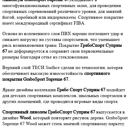
многофункциональных спортивных залах, для проведения
спортивных соревнований различного уровня, для занятий
йогой, аэробикой или индорхоккеем. Спортивное покрытие
имеет международный сертификат FIBA.
Основа из вспененного слоя ПВХ хорошо поглощает удар и
снижает нагрузку на суставы спортсменов, что уменьшает
риск возникновения травм. Покрытие
ГрабоСпорт Суприм
67
не деформируется и сохраняет свои первоначальные
размеры благодаря сетке из стекловолокна.
Верхний слой TECH Surface сделан по технологии, которая
обеспечивает высокую износостойкость
спортивного
покрытия GraboSport Supreme 67.
Яркие дизайны коллекции
Грабо Спорт Суприм 67
подойдет
для детских спортивных комплексов, школьных спортзалов и
других помещений, где проводятся игровые виды спорта.
Спортивный л
инолем ГрабоСпорт Суприм 67
выпускается в
дизайне
Wood
, который повторяет рисунок дерева. GraboSport
Supreme 67 Wood может стать заменой спортивному паркету.