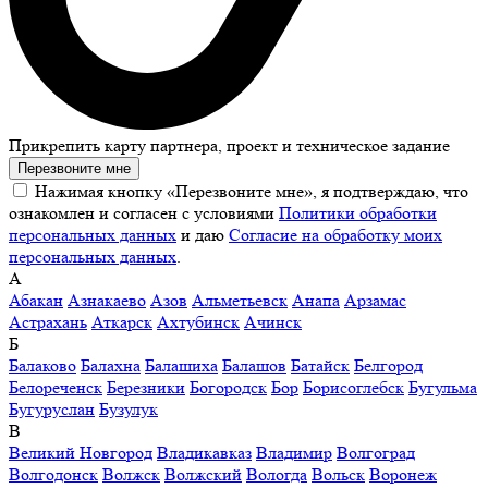
Прикрепить карту партнера, проект и техническое задание
Перезвоните мне
Нажимая кнопку «Перезвоните мне», я подтверждаю, что
ознакомлен и согласен с условиями
Политики обработки
персональных данных
и даю
Согласие на обработку моих
персональных данных
.
А
Абакан
Азнакаево
Азов
Альметьевск
Анапа
Арзамас
Астрахань
Аткарск
Ахтубинск
Ачинск
Б
Балаково
Балахна
Балашиха
Балашов
Батайск
Белгород
Белореченск
Березники
Богородск
Бор
Борисоглебск
Бугульма
Бугуруслан
Бузулук
В
Великий Новгород
Владикавказ
Владимир
Волгоград
Волгодонск
Волжск
Волжский
Вологда
Вольск
Воронеж