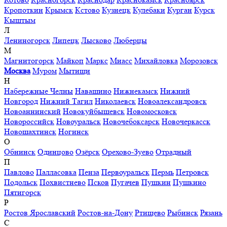
Кропоткин
Крымск
Кстово
Кузнецк
Кулебаки
Курган
Курск
Кыштым
Л
Лениногорск
Липецк
Лысково
Люберцы
М
Магнитогорск
Майкоп
Маркс
Миасс
Михайловка
Морозовск
Москва
Муром
Мытищи
Н
Набережные Челны
Навашино
Нижнекамск
Нижний
Новгород
Нижний Тагил
Николаевск
Новоалександровск
Новоаннинский
Новокуйбышевск
Новомосковск
Новороссийск
Новоуральск
Новочебоксарск
Новочеркасск
Новошахтинск
Ногинск
О
Обнинск
Одинцово
Озёрск
Орехово-Зуево
Отрадный
П
Павлово
Палласовка
Пенза
Первоуральск
Пермь
Петровск
Подольск
Похвистнево
Псков
Пугачев
Пушкин
Пушкино
Пятигорск
Р
Ростов Ярославский
Ростов-на-Дону
Ртищево
Рыбинск
Рязань
С