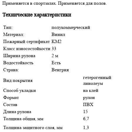
Применяется в спортзалах. Применяется для полов.
Технические характеристики
Тип:
полукоммерческий
Материал:
Винил
Пожарный сертификат
KM2
Класс износостойкости
33
Ширина рулона
2 м
Водостойкость
Есть
Страна:
Венгрия
гетерогенный
Вид покрытия
линолеум
Способ укладки
на клей
Формат
рулон
Состав
ПВХ
Длина рулона
15
Толщина общая, мм
6,7
Толщина защитного слоя, мм
1,3