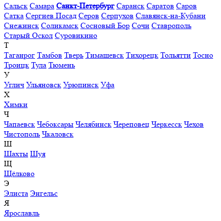
Сальск
Самара
Санкт-Петербург
Саранск
Саратов
Саров
Сатка
Сергиев Посад
Серов
Серпухов
Славянск-на-Кубани
Снежинск
Соликамск
Сосновый Бор
Сочи
Ставрополь
Старый Оскол
Суровикино
Т
Таганрог
Тамбов
Тверь
Тимашевск
Тихорецк
Тольятти
Тосно
Троицк
Тула
Тюмень
У
Углич
Ульяновск
Урюпинск
Уфа
Х
Химки
Ч
Чапаевск
Чебоксары
Челябинск
Череповец
Черкесск
Чехов
Чистополь
Чкаловск
Ш
Шахты
Шуя
Щ
Щёлково
Э
Элиста
Энгельс
Я
Ярославль