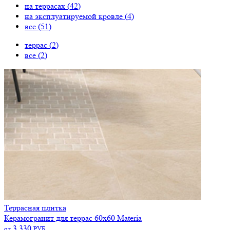
на террасах (
42
)
на эксплуатируемой кровле (
4
)
все (
51
)
террас (
2
)
все (
2
)
Террасная плитка
Керамогранит для террас 60х60 Materia
3 330
от
РУБ