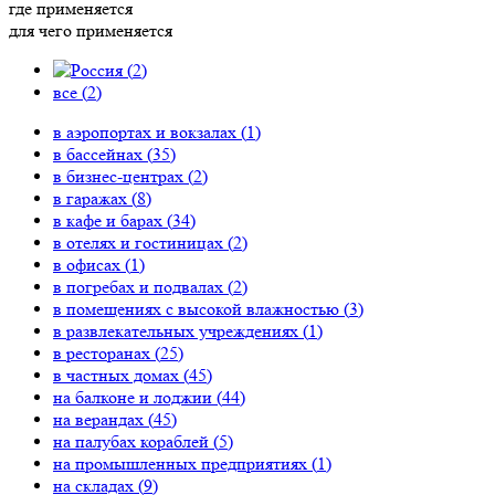
где применяется
для чего применяется
(
2
)
все (
2
)
в аэропортах и вокзалах (
1
)
в бассейнах (
35
)
в бизнес-центрах (
2
)
в гаражах (
8
)
в кафе и барах (
34
)
в отелях и гостиницах (
2
)
в офисах (
1
)
в погребах и подвалах (
2
)
в помещениях с высокой влажностью (
3
)
в развлекательных учреждениях (
1
)
в ресторанах (
25
)
в частных домах (
45
)
на балконе и лоджии (
44
)
на верандах (
45
)
на палубах кораблей (
5
)
на промышленных предприятиях (
1
)
на складах (
9
)