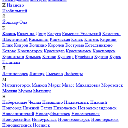
И
Иваново
Изобильный
Й
Йошкар-Ола
К
Казань
Калач-на-Дону
Калуга
Каменск-Уральский
Каменск-
Шахтинский
Камышин
Каневская
Канск
Кинель
Кириши
Клин
Ковров
Колпино
Королев
Кострома
Котельниково
Котово
Красногорск
Краснодар
Краснокамск
Красноярск
Кропоткин
Крымск
Кстово
Кузнецк
Кулебаки
Курган
Курск
Кыштым
Л
Лениногорск
Липецк
Лысково
Люберцы
М
Магнитогорск
Майкоп
Маркс
Миасс
Михайловка
Морозовск
Москва
Муром
Мытищи
Н
Набережные Челны
Навашино
Нижнекамск
Нижний
Новгород
Нижний Тагил
Николаевск
Новоалександровск
Новоаннинский
Новокуйбышевск
Новомосковск
Новороссийск
Новоуральск
Новочебоксарск
Новочеркасск
Новошахтинск
Ногинск