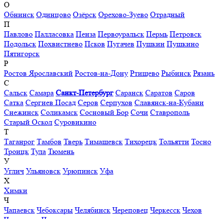
О
Обнинск
Одинцово
Озёрск
Орехово-Зуево
Отрадный
П
Павлово
Палласовка
Пенза
Первоуральск
Пермь
Петровск
Подольск
Похвистнево
Псков
Пугачев
Пушкин
Пушкино
Пятигорск
Р
Ростов Ярославский
Ростов-на-Дону
Ртищево
Рыбинск
Рязань
С
Сальск
Самара
Санкт-Петербург
Саранск
Саратов
Саров
Сатка
Сергиев Посад
Серов
Серпухов
Славянск-на-Кубани
Снежинск
Соликамск
Сосновый Бор
Сочи
Ставрополь
Старый Оскол
Суровикино
Т
Таганрог
Тамбов
Тверь
Тимашевск
Тихорецк
Тольятти
Тосно
Троицк
Тула
Тюмень
У
Углич
Ульяновск
Урюпинск
Уфа
Х
Химки
Ч
Чапаевск
Чебоксары
Челябинск
Череповец
Черкесск
Чехов