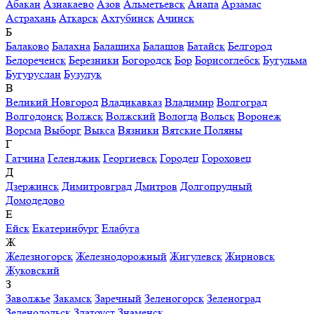
Абакан
Азнакаево
Азов
Альметьевск
Анапа
Арзамас
Астрахань
Аткарск
Ахтубинск
Ачинск
Б
Балаково
Балахна
Балашиха
Балашов
Батайск
Белгород
Белореченск
Березники
Богородск
Бор
Борисоглебск
Бугульма
Бугуруслан
Бузулук
В
Великий Новгород
Владикавказ
Владимир
Волгоград
Волгодонск
Волжск
Волжский
Вологда
Вольск
Воронеж
Ворсма
Выборг
Выкса
Вязники
Вятские Поляны
Г
Гатчина
Геленджик
Георгиевск
Городец
Гороховец
Д
Дзержинск
Димитровград
Дмитров
Долгопрудный
Домодедово
Е
Ейск
Екатеринбург
Елабуга
Ж
Железногорск
Железнодорожный
Жигулевск
Жирновск
Жуковский
З
Заволжье
Закамск
Заречный
Зеленогорск
Зеленоград
Зеленодольск
Златоуст
Знаменск