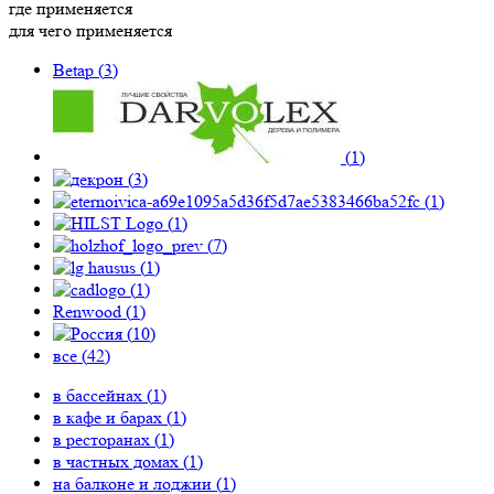
где применяется
для чего применяется
Betap (
3
)
(
1
)
(
3
)
(
1
)
(
1
)
(
7
)
(
1
)
(
1
)
Renwood (
1
)
(
10
)
все (
42
)
в бассейнах (
1
)
в кафе и барах (
1
)
в ресторанах (
1
)
в частных домах (
1
)
на балконе и лоджии (
1
)