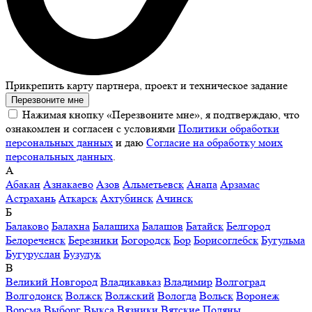
Прикрепить карту партнера, проект и техническое задание
Перезвоните мне
Нажимая кнопку «Перезвоните мне», я подтверждаю, что
ознакомлен и согласен с условиями
Политики обработки
персональных данных
и даю
Согласие на обработку моих
персональных данных
.
А
Абакан
Азнакаево
Азов
Альметьевск
Анапа
Арзамас
Астрахань
Аткарск
Ахтубинск
Ачинск
Б
Балаково
Балахна
Балашиха
Балашов
Батайск
Белгород
Белореченск
Березники
Богородск
Бор
Борисоглебск
Бугульма
Бугуруслан
Бузулук
В
Великий Новгород
Владикавказ
Владимир
Волгоград
Волгодонск
Волжск
Волжский
Вологда
Вольск
Воронеж
Ворсма
Выборг
Выкса
Вязники
Вятские Поляны