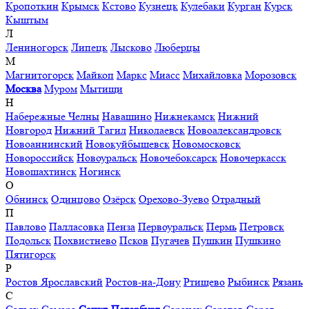
Кропоткин
Крымск
Кстово
Кузнецк
Кулебаки
Курган
Курск
Кыштым
Л
Лениногорск
Липецк
Лысково
Люберцы
М
Магнитогорск
Майкоп
Маркс
Миасс
Михайловка
Морозовск
Москва
Муром
Мытищи
Н
Набережные Челны
Навашино
Нижнекамск
Нижний
Новгород
Нижний Тагил
Николаевск
Новоалександровск
Новоаннинский
Новокуйбышевск
Новомосковск
Новороссийск
Новоуральск
Новочебоксарск
Новочеркасск
Новошахтинск
Ногинск
О
Обнинск
Одинцово
Озёрск
Орехово-Зуево
Отрадный
П
Павлово
Палласовка
Пенза
Первоуральск
Пермь
Петровск
Подольск
Похвистнево
Псков
Пугачев
Пушкин
Пушкино
Пятигорск
Р
Ростов Ярославский
Ростов-на-Дону
Ртищево
Рыбинск
Рязань
С