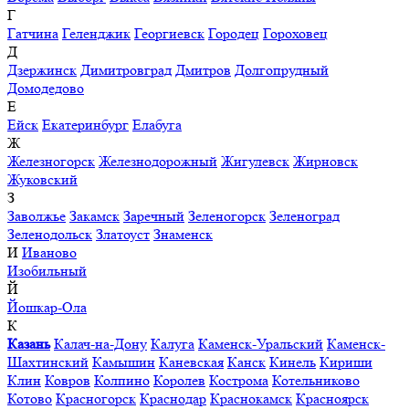
Г
Гатчина
Геленджик
Георгиевск
Городец
Гороховец
Д
Дзержинск
Димитровград
Дмитров
Долгопрудный
Домодедово
Е
Ейск
Екатеринбург
Елабуга
Ж
Железногорск
Железнодорожный
Жигулевск
Жирновск
Жуковский
З
Заволжье
Закамск
Заречный
Зеленогорск
Зеленоград
Зеленодольск
Златоуст
Знаменск
И
Иваново
Изобильный
Й
Йошкар-Ола
К
Казань
Калач-на-Дону
Калуга
Каменск-Уральский
Каменск-
Шахтинский
Камышин
Каневская
Канск
Кинель
Кириши
Клин
Ковров
Колпино
Королев
Кострома
Котельниково
Котово
Красногорск
Краснодар
Краснокамск
Красноярск