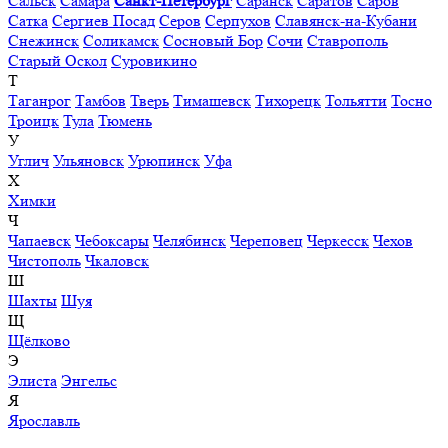
Сальск
Самара
Санкт-Петербург
Саранск
Саратов
Саров
Сатка
Сергиев Посад
Серов
Серпухов
Славянск-на-Кубани
Снежинск
Соликамск
Сосновый Бор
Сочи
Ставрополь
Старый Оскол
Суровикино
Т
Таганрог
Тамбов
Тверь
Тимашевск
Тихорецк
Тольятти
Тосно
Троицк
Тула
Тюмень
У
Углич
Ульяновск
Урюпинск
Уфа
Х
Химки
Ч
Чапаевск
Чебоксары
Челябинск
Череповец
Черкесск
Чехов
Чистополь
Чкаловск
Ш
Шахты
Шуя
Щ
Щёлково
Э
Элиста
Энгельс
Я
Ярославль