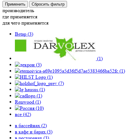
Применить
Сбросить фильтр
производитель
где применяется
для чего применяется
Betap (
3
)
(
1
)
(
3
)
(
1
)
(
1
)
(
7
)
(
1
)
(
1
)
Renwood (
1
)
(
10
)
все (
42
)
в бассейнах (
2
)
в кафе и барах (
3
)
в ресторанах (
3
)