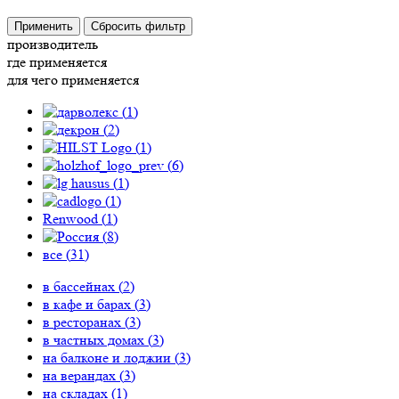
Применить
Сбросить фильтр
производитель
где применяется
для чего применяется
(
1
)
(
2
)
(
1
)
(
6
)
(
1
)
(
1
)
Renwood (
1
)
(
8
)
все (
31
)
в бассейнах (
2
)
в кафе и барах (
3
)
в ресторанах (
3
)
в частных домах (
3
)
на балконе и лоджии (
3
)
на верандах (
3
)
на складах (
1
)