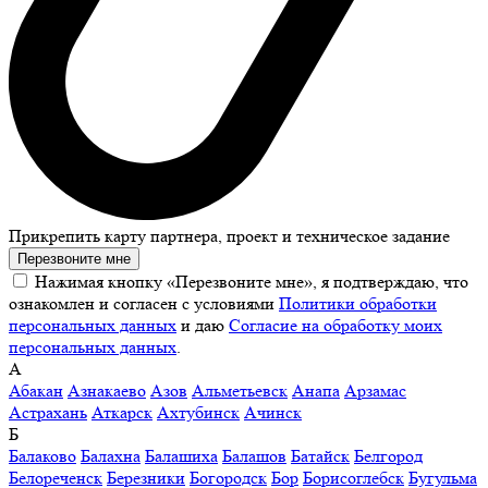
Прикрепить карту партнера, проект и техническое задание
Перезвоните мне
Нажимая кнопку «Перезвоните мне», я подтверждаю, что
ознакомлен и согласен с условиями
Политики обработки
персональных данных
и даю
Согласие на обработку моих
персональных данных
.
А
Абакан
Азнакаево
Азов
Альметьевск
Анапа
Арзамас
Астрахань
Аткарск
Ахтубинск
Ачинск
Б
Балаково
Балахна
Балашиха
Балашов
Батайск
Белгород
Белореченск
Березники
Богородск
Бор
Борисоглебск
Бугульма