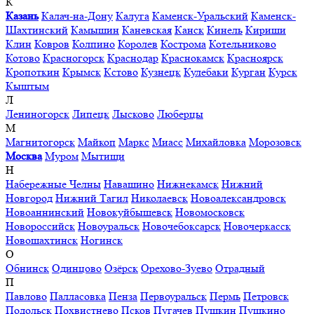
К
Казань
Калач-на-Дону
Калуга
Каменск-Уральский
Каменск-
Шахтинский
Камышин
Каневская
Канск
Кинель
Кириши
Клин
Ковров
Колпино
Королев
Кострома
Котельниково
Котово
Красногорск
Краснодар
Краснокамск
Красноярск
Кропоткин
Крымск
Кстово
Кузнецк
Кулебаки
Курган
Курск
Кыштым
Л
Лениногорск
Липецк
Лысково
Люберцы
М
Магнитогорск
Майкоп
Маркс
Миасс
Михайловка
Морозовск
Москва
Муром
Мытищи
Н
Набережные Челны
Навашино
Нижнекамск
Нижний
Новгород
Нижний Тагил
Николаевск
Новоалександровск
Новоаннинский
Новокуйбышевск
Новомосковск
Новороссийск
Новоуральск
Новочебоксарск
Новочеркасск
Новошахтинск
Ногинск
О
Обнинск
Одинцово
Озёрск
Орехово-Зуево
Отрадный
П
Павлово
Палласовка
Пенза
Первоуральск
Пермь
Петровск
Подольск
Похвистнево
Псков
Пугачев
Пушкин
Пушкино