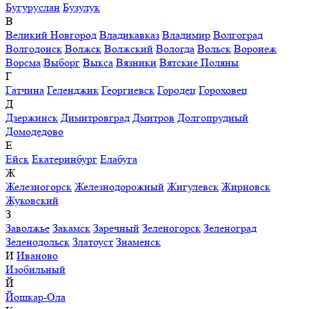
Бугуруслан
Бузулук
В
Великий Новгород
Владикавказ
Владимир
Волгоград
Волгодонск
Волжск
Волжский
Вологда
Вольск
Воронеж
Ворсма
Выборг
Выкса
Вязники
Вятские Поляны
Г
Гатчина
Геленджик
Георгиевск
Городец
Гороховец
Д
Дзержинск
Димитровград
Дмитров
Долгопрудный
Домодедово
Е
Ейск
Екатеринбург
Елабуга
Ж
Железногорск
Железнодорожный
Жигулевск
Жирновск
Жуковский
З
Заволжье
Закамск
Заречный
Зеленогорск
Зеленоград
Зеленодольск
Златоуст
Знаменск
И
Иваново
Изобильный
Й
Йошкар-Ола