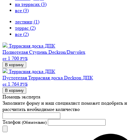
на террасах (
3
)
все (
3
)
лестниц (
1
)
террас (
2
)
все (
2
)
Террасная доска ДПК
Полнотелая
Ступень Deckron/Darvolex
1 700
от
РУБ
В корзину
Террасная доска ДПК
Пустотелая
Террасная доска Deckron ДПК
1 764
от
РУБ
В корзину
Помощь эксперта
Заполните форму и наш специалист поможет подобрать
и
рассчитать необходимое количество
Телефон
(Обязательно)