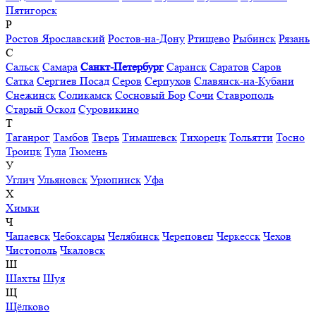
Пятигорск
Р
Ростов Ярославский
Ростов-на-Дону
Ртищево
Рыбинск
Рязань
С
Сальск
Самара
Санкт-Петербург
Саранск
Саратов
Саров
Сатка
Сергиев Посад
Серов
Серпухов
Славянск-на-Кубани
Снежинск
Соликамск
Сосновый Бор
Сочи
Ставрополь
Старый Оскол
Суровикино
Т
Таганрог
Тамбов
Тверь
Тимашевск
Тихорецк
Тольятти
Тосно
Троицк
Тула
Тюмень
У
Углич
Ульяновск
Урюпинск
Уфа
Х
Химки
Ч
Чапаевск
Чебоксары
Челябинск
Череповец
Черкесск
Чехов
Чистополь
Чкаловск
Ш
Шахты
Шуя
Щ
Щёлково