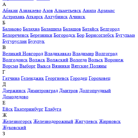
А
Абакан
Азнакаево
Азов
Альметьевск
Анапа
Арзамас
Астрахань
Аткарск
Ахтубинск
Ачинск
Б
Балаково
Балахна
Балашиха
Балашов
Батайск
Белгород
Белореченск
Березники
Богородск
Бор
Борисоглебск
Бугульма
Бугуруслан
Бузулук
В
Великий Новгород
Владикавказ
Владимир
Волгоград
Волгодонск
Волжск
Волжский
Вологда
Вольск
Воронеж
Ворсма
Выборг
Выкса
Вязники
Вятские Поляны
Г
Гатчина
Геленджик
Георгиевск
Городец
Гороховец
Д
Дзержинск
Димитровград
Дмитров
Долгопрудный
Домодедово
Е
Ейск
Екатеринбург
Елабуга
Ж
Железногорск
Железнодорожный
Жигулевск
Жирновск
Жуковский
З