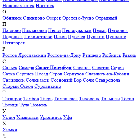
Новошахтинск
Ногинск
О
Обнинск
Одинцово
Озёрск
Орехово-Зуево
Отрадный
П
Павлово
Палласовка
Пенза
Первоуральск
Пермь
Петровск
Подольск
Похвистнево
Псков
Пугачев
Пушкин
Пушкино
Пятигорск
Р
Ростов Ярославский
Ростов-на-Дону
Ртищево
Рыбинск
Рязань
С
Сальск
Самара
Санкт-Петербург
Саранск
Саратов
Саров
Сатка
Сергиев Посад
Серов
Серпухов
Славянск-на-Кубани
Снежинск
Соликамск
Сосновый Бор
Сочи
Ставрополь
Старый Оскол
Суровикино
Т
Таганрог
Тамбов
Тверь
Тимашевск
Тихорецк
Тольятти
Тосно
Троицк
Тула
Тюмень
У
Углич
Ульяновск
Урюпинск
Уфа
Х
Химки
Ч