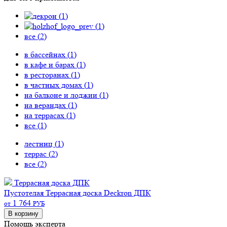
(
1
)
(
1
)
все (
2
)
в бассейнах (
1
)
в кафе и барах (
1
)
в ресторанах (
1
)
в частных домах (
1
)
на балконе и лоджии (
1
)
на верандах (
1
)
на террасах (
1
)
все (
1
)
лестниц (
1
)
террас (
2
)
все (
2
)
Террасная доска ДПК
Пустотелая
Террасная доска Deckron ДПК
1 764
от
РУБ
В корзину
Помощь эксперта