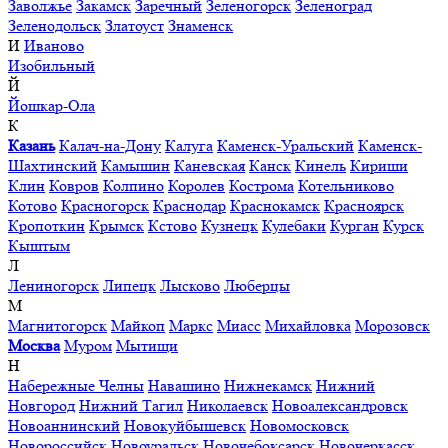
Заволжье
Закамск
Заречный
Зеленогорск
Зеленоград
Зеленодольск
Златоуст
Знаменск
И
Иваново
Изобильный
Й
Йошкар-Ола
К
Казань
Калач-на-Дону
Калуга
Каменск-Уральский
Каменск-
Шахтинский
Камышин
Каневская
Канск
Кинель
Кириши
Клин
Ковров
Колпино
Королев
Кострома
Котельниково
Котово
Красногорск
Краснодар
Краснокамск
Красноярск
Кропоткин
Крымск
Кстово
Кузнецк
Кулебаки
Курган
Курск
Кыштым
Л
Лениногорск
Липецк
Лысково
Люберцы
М
Магнитогорск
Майкоп
Маркс
Миасс
Михайловка
Морозовск
Москва
Муром
Мытищи
Н
Набережные Челны
Навашино
Нижнекамск
Нижний
Новгород
Нижний Тагил
Николаевск
Новоалександровск
Новоаннинский
Новокуйбышевск
Новомосковск
Новороссийск
Новоуральск
Новочебоксарск
Новочеркасск