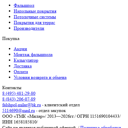
Фальшпол
Напольные покрытия
Потолочные системы
Покрытия для террас
Производители
Покупка
Акции
Монтаж фальшпола
Калькулятор
Доставка
Оплата
Условия возврата и обмена
Контакты
8 (495) 481-29-80
8 (843) 206-07-89
falshpol-milar@bk.ru
- клиентский отдел
5114690@mail.ru
- отдел закупок
ООО «ТМК «Милар»
/
2013—2026гг.
/
ОГРН 1151690104433
/
ИНН 1658185810
/
Сайт не является публичной офертой.
/
Политика обработки