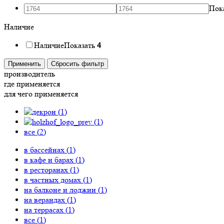
Пок
Наличие
Наличие
Показать
4
Применить
Сбросить фильтр
производитель
где применяется
для чего применяется
(
1
)
(
1
)
все (
2
)
в бассейнах (
1
)
в кафе и барах (
1
)
в ресторанах (
1
)
в частных домах (
1
)
на балконе и лоджии (
1
)
на верандах (
1
)
на террасах (
1
)
все (
1
)