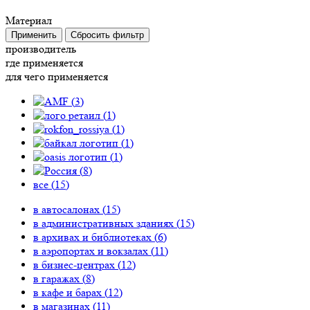
Материал
Применить
Сбросить фильтр
производитель
где применяется
для чего применяется
(
3
)
(
1
)
(
1
)
(
1
)
(
1
)
(
8
)
все (
15
)
в автосалонах (
15
)
в административных зданиях (
15
)
в архивах и библиотеках (
6
)
в аэропортах и вокзалах (
11
)
в бизнес-центрах (
12
)
в гаражах (
8
)
в кафе и барах (
12
)
в магазинах (
11
)