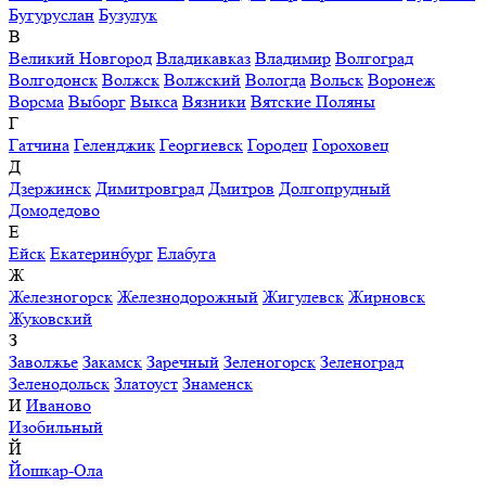
Бугуруслан
Бузулук
В
Великий Новгород
Владикавказ
Владимир
Волгоград
Волгодонск
Волжск
Волжский
Вологда
Вольск
Воронеж
Ворсма
Выборг
Выкса
Вязники
Вятские Поляны
Г
Гатчина
Геленджик
Георгиевск
Городец
Гороховец
Д
Дзержинск
Димитровград
Дмитров
Долгопрудный
Домодедово
Е
Ейск
Екатеринбург
Елабуга
Ж
Железногорск
Железнодорожный
Жигулевск
Жирновск
Жуковский
З
Заволжье
Закамск
Заречный
Зеленогорск
Зеленоград
Зеленодольск
Златоуст
Знаменск
И
Иваново
Изобильный
Й
Йошкар-Ола