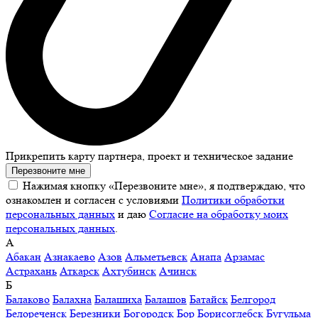
Прикрепить карту партнера, проект и техническое задание
Перезвоните мне
Нажимая кнопку «Перезвоните мне», я подтверждаю, что
ознакомлен и согласен с условиями
Политики обработки
персональных данных
и даю
Согласие на обработку моих
персональных данных
.
А
Абакан
Азнакаево
Азов
Альметьевск
Анапа
Арзамас
Астрахань
Аткарск
Ахтубинск
Ачинск
Б
Балаково
Балахна
Балашиха
Балашов
Батайск
Белгород
Белореченск
Березники
Богородск
Бор
Борисоглебск
Бугульма