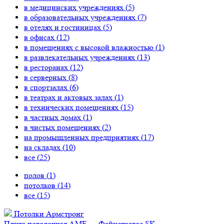
в медицинских учреждениях (
5
)
в образовательных учреждениях (
7
)
в отелях и гостиницах (
5
)
в офисах (
12
)
в помещениях с высокой влажностью (
1
)
в развлекательных учреждениях (
13
)
в ресторанах (
12
)
в серверных (
8
)
в спортзалах (
6
)
в театрах и актовых залах (
1
)
в технических помещениях (
15
)
в частных домах (
1
)
в чистых помещениях (
2
)
на промышленных предприятиях (
17
)
на складах (
10
)
все (
25
)
полов (
1
)
потолков (
14
)
все (
15
)
Потолки Армстронг
Плита потолочная AMF — Файнстратос SK