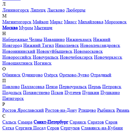
Л
Лениногорск
Липецк
Лысково
Люберцы
М
Магнитогорск
Майкоп
Маркс
Миасс
Михайловка
Морозовск
Москва
Муром
Мытищи
Н
Набережные Челны
Навашино
Нижнекамск
Нижний
Новгород
Нижний Тагил
Николаевск
Новоалександровск
Новоаннинский
Новокуйбышевск
Новомосковск
Новороссийск
Новоуральск
Новочебоксарск
Новочеркасск
Новошахтинск
Ногинск
О
Обнинск
Одинцово
Озёрск
Орехово-Зуево
Отрадный
П
Павлово
Палласовка
Пенза
Первоуральск
Пермь
Петровск
Подольск
Похвистнево
Псков
Пугачев
Пушкин
Пушкино
Пятигорск
Р
Ростов Ярославский
Ростов-на-Дону
Ртищево
Рыбинск
Рязань
С
Сальск
Самара
Санкт-Петербург
Саранск
Саратов
Саров
Сатка
Сергиев Посад
Серов
Серпухов
Славянск-на-Кубани