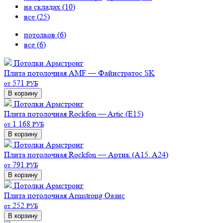
на складах (
10
)
все (
25
)
потолков (
6
)
все (
6
)
Потолки Армстронг
Плита потолочная AMF — Файнстратос SK
571
от
РУБ
В корзину
Потолки Армстронг
Плита потолочная Rockfon — Artic (E15)
1 168
от
РУБ
В корзину
Потолки Армстронг
Плита потолочная Rockfon — Артик (A15. A24)
791
от
РУБ
В корзину
Потолки Армстронг
Плита потолочная Armstrong Оазис
252
от
РУБ
В корзину