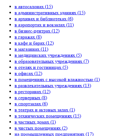
в автосалонах (
15
)
в административных зданиях (
15
)
в архивах и библиотеках (
6
)
в аэропортах и вокзалах (
11
)
в бизнес-центрах (
12
)
в гаражах (
8
)
в кафе и барах (
12
)
в магазинах (
11
)
в медицинских учреждениях (
5
)
в образовательных учреждениях (
7
)
в отелях и гостиницах (
5
)
в офисах (
12
)
в помещениях с высокой влажностью (
1
)
в развлекательных учреждениях (
13
)
в ресторанах (
12
)
в серверных (
8
)
в спортзалах (
6
)
в театрах и актовых залах (
1
)
в технических помещениях (
15
)
в частных домах (
1
)
в чистых помещениях (
2
)
на промышленных предприятиях (
17
)