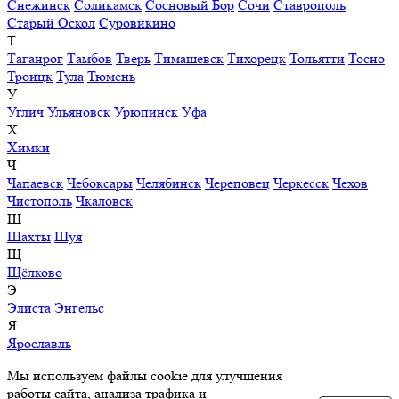
Снежинск
Соликамск
Сосновый Бор
Сочи
Ставрополь
Старый Оскол
Суровикино
Т
Таганрог
Тамбов
Тверь
Тимашевск
Тихорецк
Тольятти
Тосно
Троицк
Тула
Тюмень
У
Углич
Ульяновск
Урюпинск
Уфа
Х
Химки
Ч
Чапаевск
Чебоксары
Челябинск
Череповец
Черкесск
Чехов
Чистополь
Чкаловск
Ш
Шахты
Шуя
Щ
Щёлково
Э
Элиста
Энгельс
Я
Ярославль
Мы используем файлы cookie для улучшения
работы сайта, анализа трафика и