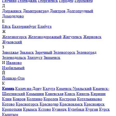
Гатчина
Геленджик
Георгиевск
Городец
Гороховец
Д
Дзержинск
Димитровград
Дмитров
Долгопрудный
Домодедово
Е
Ейск
Екатеринбург
Елабуга
Ж
Железногорск
Железнодорожный
Жигулевск
Жирновск
Жуковский
З
Заволжье
Закамск
Заречный
Зеленогорск
Зеленоград
Зеленодольск
Златоуст
Знаменск
И
Иваново
Изобильный
Й
Йошкар-Ола
К
Казань
Калач-на-Дону
Калуга
Каменск-Уральский
Каменск-
Шахтинский
Камышин
Каневская
Канск
Кинель
Кириши
Клин
Ковров
Колпино
Королев
Кострома
Котельниково
Котово
Красногорск
Краснодар
Краснокамск
Красноярск
Кропоткин
Крымск
Кстово
Кузнецк
Кулебаки
Курган
Курск
Кыштым