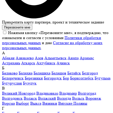
Прикрепить карту партнера, проект и техническое задание
Перезвоните мне
Нажимая кнопку «Перезвоните мне», я подтверждаю, что
ознакомлен и согласен с условиями
Политики обработки
персональных данных
и даю
Согласие на обработку моих
персональных данных
.
А
Абакан
Азнакаево
Азов
Альметьевск
Анапа
Арзамас
Астрахань
Аткарск
Ахтубинск
Ачинск
Б
Балаково
Балахна
Балашиха
Балашов
Батайск
Белгород
Белореченск
Березники
Богородск
Бор
Борисоглебск
Бугульма
Бугуруслан
Бузулук
В
Великий Новгород
Владикавказ
Владимир
Волгоград
Волгодонск
Волжск
Волжский
Вологда
Вольск
Воронеж
Ворсма
Выборг
Выкса
Вязники
Вятские Поляны
Г