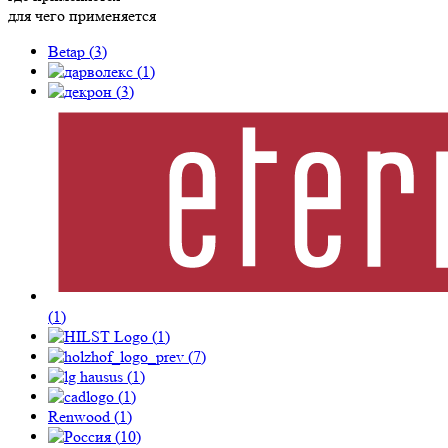
для чего применяется
Betap (
3
)
(
1
)
(
3
)
(
1
)
(
1
)
(
7
)
(
1
)
(
1
)
Renwood (
1
)
(
10
)