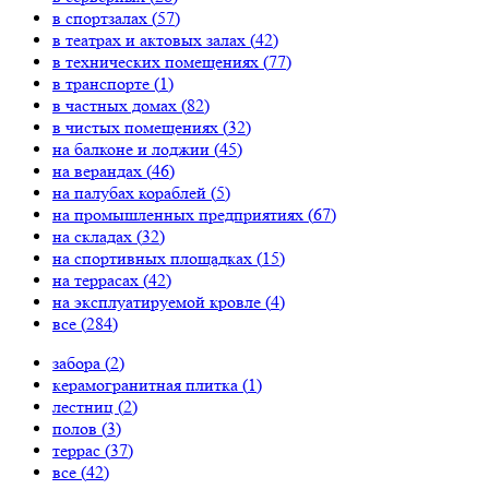
в спортзалах (
57
)
в театрах и актовых залах (
42
)
в технических помещениях (
77
)
в транспорте (
1
)
в частных домах (
82
)
в чистых помещениях (
32
)
на балконе и лоджии (
45
)
на верандах (
46
)
на палубах кораблей (
5
)
на промышленных предприятиях (
67
)
на складах (
32
)
на спортивных площадках (
15
)
на террасах (
42
)
на эксплуатируемой кровле (
4
)
все (
284
)
забора (
2
)
керамогранитная плитка (
1
)
лестниц (
2
)
полов (
3
)
террас (
37
)
все (
42
)