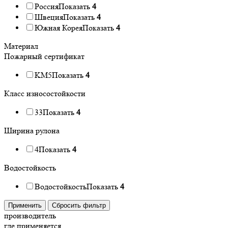
Россия
Показать
4
Швеция
Показать
4
Южная Корея
Показать
4
Материал
Пожарный сертификат
KM5
Показать
4
Класс износостойкости
33
Показать
4
Ширина рулона
4
Показать
4
Водостойкость
Водостойкость
Показать
4
Применить
Сбросить фильтр
производитель
где применяется