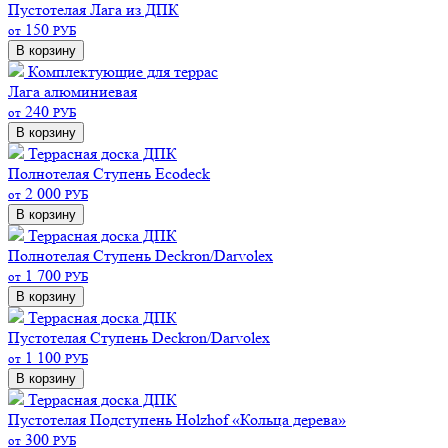
Пустотелая
Лага из ДПК
150
от
РУБ
В корзину
Комплектующие для террас
Лага алюминиевая
240
от
РУБ
В корзину
Террасная доска ДПК
Полнотелая
Ступень Ecodeck
2 000
от
РУБ
В корзину
Террасная доска ДПК
Полнотелая
Ступень Deckron/Darvolex
1 700
от
РУБ
В корзину
Террасная доска ДПК
Пустотелая
Ступень Deckron/Darvolex
1 100
от
РУБ
В корзину
Террасная доска ДПК
Пустотелая
Подступень Holzhof «Кольца дерева»
300
от
РУБ