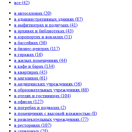
все (
42
)
в автосалонах (
20
)
в административных зданиях (
87
)
в амфитиатрах и подиумах (
41
)
в архивах и библиотеках (
43
)
в аэропортах и вокзалах (
51
)
в бассейнах (
36
)
в бизнес-центрах (
117
)
в гаражах (
16
)
в жилых помещениях (
44
)
в кафе и барах (
134
)
в квартирах (
45
)
в магазинах (
61
)
в медицинских учреждениях (
56
)
в образовательных учреждениях (
68
)
в отелях и гостиницах (
104
)
в офисах (
127
)
в погребах и подвалах (
2
)
в помещениях с высокой влажностью (
8
)
в развлекательных учреждениях (
77
)
в ресторанах (
107
)
в серверных (
28
)