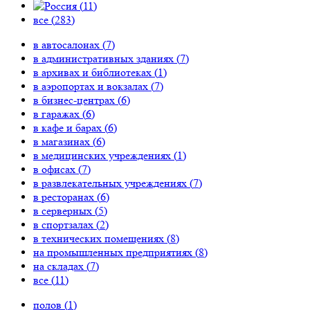
(
11
)
все (
283
)
в автосалонах (
7
)
в административных зданиях (
7
)
в архивах и библиотеках (
1
)
в аэропортах и вокзалах (
7
)
в бизнес-центрах (
6
)
в гаражах (
6
)
в кафе и барах (
6
)
в магазинах (
6
)
в медицинских учреждениях (
1
)
в офисах (
7
)
в развлекательных учреждениях (
7
)
в ресторанах (
6
)
в серверных (
5
)
в спортзалах (
2
)
в технических помещениях (
8
)
на промышленных предприятиях (
8
)
на складах (
7
)
все (
11
)
полов (
1
)