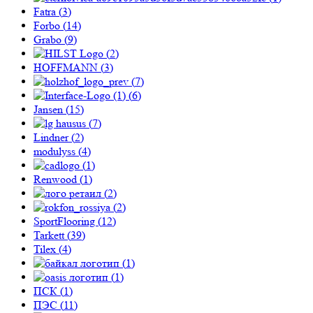
Fatra (
3
)
Forbo (
14
)
Grabo (
9
)
(
2
)
HOFFMANN (
3
)
(
7
)
(
6
)
Jansen (
15
)
(
7
)
Lindner (
2
)
modulyss (
4
)
(
1
)
Renwood (
1
)
(
2
)
(
2
)
SportFlooring (
12
)
Tarkett (
39
)
Tilex (
4
)
(
1
)
(
1
)
ПСК (
1
)
ПЭС (
11
)