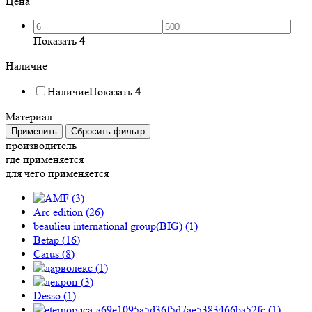
Цена
Показать
4
Наличие
Наличие
Показать
4
Материал
Применить
Сбросить фильтр
производитель
где применяется
для чего применяется
(
3
)
Arc edition (
26
)
beaulieu international group(BIG) (
1
)
Betap (
16
)
Carus (
8
)
(
1
)
(
3
)
Desso (
1
)
(
1
)