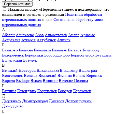
Перезвоните мне
Нажимая кнопку «Перезвоните мне», я подтверждаю, что
ознакомлен и согласен с условиями
Политики обработки
персональных данных
и даю
Согласие на обработку моих
персональных данных
.
А
Абакан
Азнакаево
Азов
Альметьевск
Анапа
Арзамас
Астрахань
Аткарск
Ахтубинск
Ачинск
Б
Балаково
Балахна
Балашиха
Балашов
Батайск
Белгород
Белореченск
Березники
Богородск
Бор
Борисоглебск
Бугульма
Бугуруслан
Бузулук
В
Великий Новгород
Владикавказ
Владимир
Волгоград
Волгодонск
Волжск
Волжский
Вологда
Вольск
Воронеж
Ворсма
Выборг
Выкса
Вязники
Вятские Поляны
Г
Гатчина
Геленджик
Георгиевск
Городец
Гороховец
Д
Дзержинск
Димитровград
Дмитров
Долгопрудный
Домодедово
Е