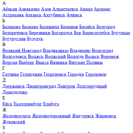
А
Абакан
Азнакаево
Азов
Альметьевск
Анапа
Арзамас
Астрахань
Аткарск
Ахтубинск
Ачинск
Б
Балаково
Балахна
Балашиха
Балашов
Батайск
Белгород
Белореченск
Березники
Богородск
Бор
Борисоглебск
Бугульма
Бугуруслан
Бузулук
В
Великий Новгород
Владикавказ
Владимир
Волгоград
Волгодонск
Волжск
Волжский
Вологда
Вольск
Воронеж
Ворсма
Выборг
Выкса
Вязники
Вятские Поляны
Г
Гатчина
Геленджик
Георгиевск
Городец
Гороховец
Д
Дзержинск
Димитровград
Дмитров
Долгопрудный
Домодедово
Е
Ейск
Екатеринбург
Елабуга
Ж
Железногорск
Железнодорожный
Жигулевск
Жирновск
Жуковский
З