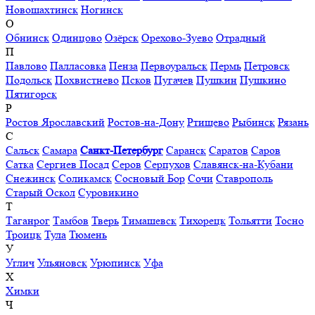
Новошахтинск
Ногинск
О
Обнинск
Одинцово
Озёрск
Орехово-Зуево
Отрадный
П
Павлово
Палласовка
Пенза
Первоуральск
Пермь
Петровск
Подольск
Похвистнево
Псков
Пугачев
Пушкин
Пушкино
Пятигорск
Р
Ростов Ярославский
Ростов-на-Дону
Ртищево
Рыбинск
Рязань
С
Сальск
Самара
Санкт-Петербург
Саранск
Саратов
Саров
Сатка
Сергиев Посад
Серов
Серпухов
Славянск-на-Кубани
Снежинск
Соликамск
Сосновый Бор
Сочи
Ставрополь
Старый Оскол
Суровикино
Т
Таганрог
Тамбов
Тверь
Тимашевск
Тихорецк
Тольятти
Тосно
Троицк
Тула
Тюмень
У
Углич
Ульяновск
Урюпинск
Уфа
Х
Химки
Ч