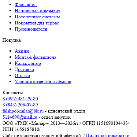
Фальшпол
Напольные покрытия
Потолочные системы
Покрытия для террас
Производители
Покупка
Акции
Монтаж фальшпола
Калькулятор
Доставка
Оплата
Условия возврата и обмена
Контакты
8 (495) 481-29-80
8 (843) 206-07-89
falshpol-milar@bk.ru
- клиентский отдел
5114690@mail.ru
- отдел закупок
ООО «ТМК «Милар»
/
2013—2026гг.
/
ОГРН 1151690104433
/
ИНН 1658185810
/
Сайт не является публичной офертой.
/
Политика обработки