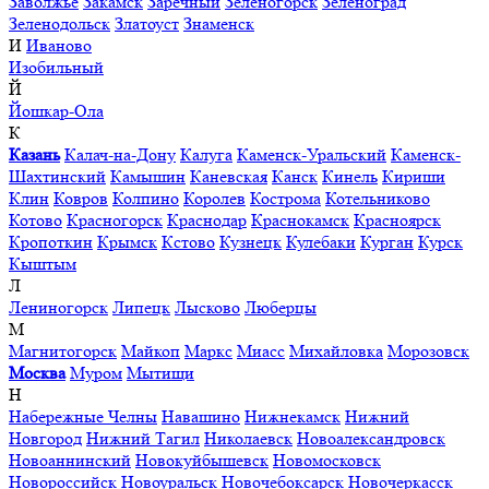
Заволжье
Закамск
Заречный
Зеленогорск
Зеленоград
Зеленодольск
Златоуст
Знаменск
И
Иваново
Изобильный
Й
Йошкар-Ола
К
Казань
Калач-на-Дону
Калуга
Каменск-Уральский
Каменск-
Шахтинский
Камышин
Каневская
Канск
Кинель
Кириши
Клин
Ковров
Колпино
Королев
Кострома
Котельниково
Котово
Красногорск
Краснодар
Краснокамск
Красноярск
Кропоткин
Крымск
Кстово
Кузнецк
Кулебаки
Курган
Курск
Кыштым
Л
Лениногорск
Липецк
Лысково
Люберцы
М
Магнитогорск
Майкоп
Маркс
Миасс
Михайловка
Морозовск
Москва
Муром
Мытищи
Н
Набережные Челны
Навашино
Нижнекамск
Нижний
Новгород
Нижний Тагил
Николаевск
Новоалександровск
Новоаннинский
Новокуйбышевск
Новомосковск
Новороссийск
Новоуральск
Новочебоксарск
Новочеркасск