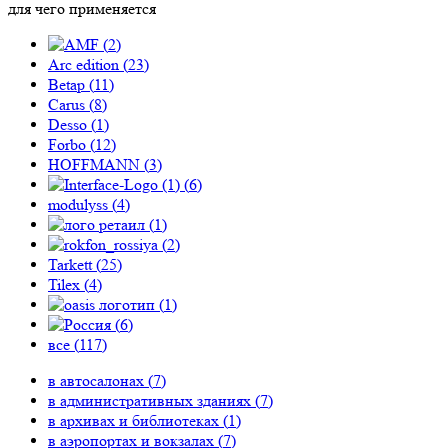
для чего применяется
(
2
)
Arc edition (
23
)
Betap (
11
)
Carus (
8
)
Desso (
1
)
Forbo (
12
)
HOFFMANN (
3
)
(
6
)
modulyss (
4
)
(
1
)
(
2
)
Tarkett (
25
)
Tilex (
4
)
(
1
)
(
6
)
все (
117
)
в автосалонах (
7
)
в административных зданиях (
7
)
в архивах и библиотеках (
1
)
в аэропортах и вокзалах (
7
)