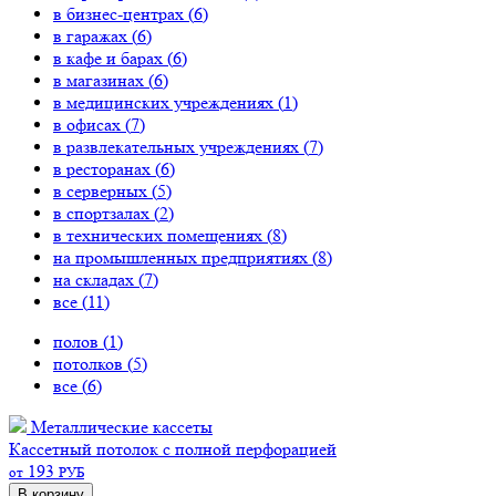
в бизнес-центрах (
6
)
в гаражах (
6
)
в кафе и барах (
6
)
в магазинах (
6
)
в медицинских учреждениях (
1
)
в офисах (
7
)
в развлекательных учреждениях (
7
)
в ресторанах (
6
)
в серверных (
5
)
в спортзалах (
2
)
в технических помещениях (
8
)
на промышленных предприятиях (
8
)
на складах (
7
)
все (
11
)
полов (
1
)
потолков (
5
)
все (
6
)
Металлические кассеты
Кассетный потолок с полной перфорацией
193
от
РУБ
В корзину