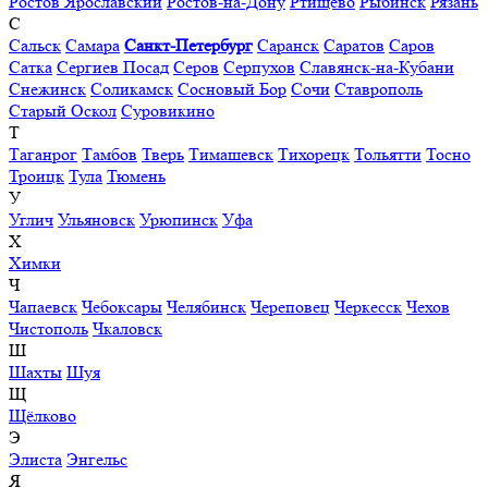
Ростов Ярославский
Ростов-на-Дону
Ртищево
Рыбинск
Рязань
С
Сальск
Самара
Санкт-Петербург
Саранск
Саратов
Саров
Сатка
Сергиев Посад
Серов
Серпухов
Славянск-на-Кубани
Снежинск
Соликамск
Сосновый Бор
Сочи
Ставрополь
Старый Оскол
Суровикино
Т
Таганрог
Тамбов
Тверь
Тимашевск
Тихорецк
Тольятти
Тосно
Троицк
Тула
Тюмень
У
Углич
Ульяновск
Урюпинск
Уфа
Х
Химки
Ч
Чапаевск
Чебоксары
Челябинск
Череповец
Черкесск
Чехов
Чистополь
Чкаловск
Ш
Шахты
Шуя
Щ
Щёлково
Э
Элиста
Энгельс
Я