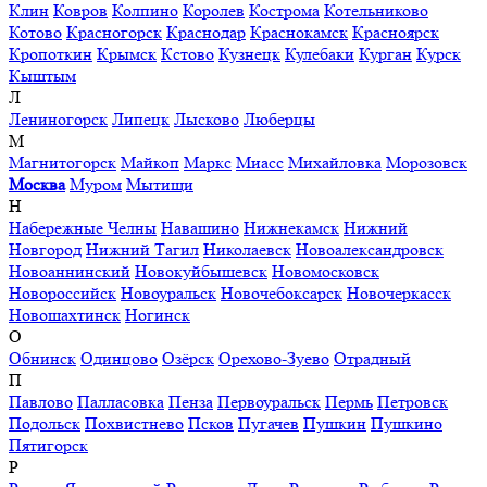
Клин
Ковров
Колпино
Королев
Кострома
Котельниково
Котово
Красногорск
Краснодар
Краснокамск
Красноярск
Кропоткин
Крымск
Кстово
Кузнецк
Кулебаки
Курган
Курск
Кыштым
Л
Лениногорск
Липецк
Лысково
Люберцы
М
Магнитогорск
Майкоп
Маркс
Миасс
Михайловка
Морозовск
Москва
Муром
Мытищи
Н
Набережные Челны
Навашино
Нижнекамск
Нижний
Новгород
Нижний Тагил
Николаевск
Новоалександровск
Новоаннинский
Новокуйбышевск
Новомосковск
Новороссийск
Новоуральск
Новочебоксарск
Новочеркасск
Новошахтинск
Ногинск
О
Обнинск
Одинцово
Озёрск
Орехово-Зуево
Отрадный
П
Павлово
Палласовка
Пенза
Первоуральск
Пермь
Петровск
Подольск
Похвистнево
Псков
Пугачев
Пушкин
Пушкино
Пятигорск
Р