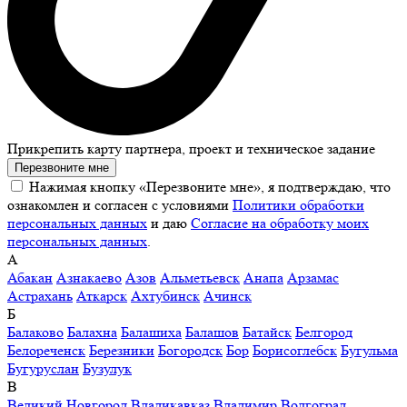
Прикрепить карту партнера, проект и техническое задание
Перезвоните мне
Нажимая кнопку «Перезвоните мне», я подтверждаю, что
ознакомлен и согласен с условиями
Политики обработки
персональных данных
и даю
Согласие на обработку моих
персональных данных
.
А
Абакан
Азнакаево
Азов
Альметьевск
Анапа
Арзамас
Астрахань
Аткарск
Ахтубинск
Ачинск
Б
Балаково
Балахна
Балашиха
Балашов
Батайск
Белгород
Белореченск
Березники
Богородск
Бор
Борисоглебск
Бугульма
Бугуруслан
Бузулук
В
Великий Новгород
Владикавказ
Владимир
Волгоград