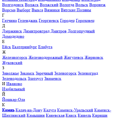
Волгодонск
Волжск
Волжский
Вологда
Вольск
Воронеж
Ворсма
Выборг
Выкса
Вязники
Вятские Поляны
Г
Гатчина
Геленджик
Георгиевск
Городец
Гороховец
Д
Дзержинск
Димитровград
Дмитров
Долгопрудный
Домодедово
Е
Ейск
Екатеринбург
Елабуга
Ж
Железногорск
Железнодорожный
Жигулевск
Жирновск
Жуковский
З
Заволжье
Закамск
Заречный
Зеленогорск
Зеленоград
Зеленодольск
Златоуст
Знаменск
И
Иваново
Изобильный
Й
Йошкар-Ола
К
Казань
Калач-на-Дону
Калуга
Каменск-Уральский
Каменск-
Шахтинский
Камышин
Каневская
Канск
Кинель
Кириши