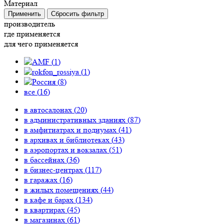
Материал
Применить
Сбросить фильтр
производитель
где применяется
для чего применяется
(
1
)
(
1
)
(
8
)
все (
16
)
в автосалонах (
20
)
в административных зданиях (
87
)
в амфитиатрах и подиумах (
41
)
в архивах и библиотеках (
43
)
в аэропортах и вокзалах (
51
)
в бассейнах (
36
)
в бизнес-центрах (
117
)
в гаражах (
16
)
в жилых помещениях (
44
)
в кафе и барах (
134
)
в квартирах (
45
)
в магазинах (
61
)