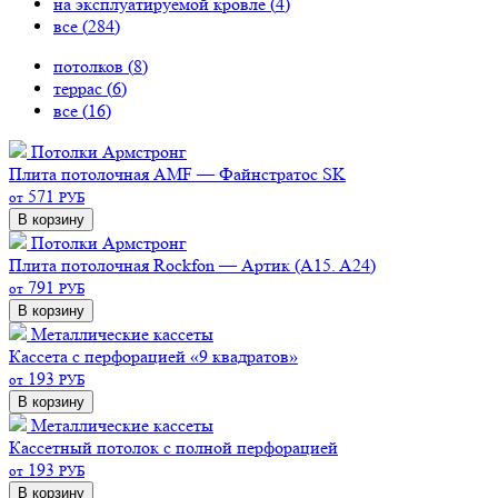
на эксплуатируемой кровле (
4
)
все (
284
)
потолков (
8
)
террас (
6
)
все (
16
)
Потолки Армстронг
Плита потолочная AMF — Файнстратос SK
571
от
РУБ
В корзину
Потолки Армстронг
Плита потолочная Rockfon — Артик (A15. A24)
791
от
РУБ
В корзину
Металлические кассеты
Кассета с перфорацией «9 квадратов»
193
от
РУБ
В корзину
Металлические кассеты
Кассетный потолок с полной перфорацией
193
от
РУБ
В корзину