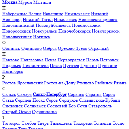
Москва
Муром
Мытищи
Н
Набережные Челны
Навашино
Нижнекамск
Нижний
Новгород
Нижний Тагил
Николаевск
Новоалександровск
Новоаннинский
Новокуйбышевск
Новомосковск
Новороссийск
Новоуральск
Новочебоксарск
Новочеркасск
Новошахтинск
Ногинск
О
Обнинск
Одинцово
Озёрск
Орехово-Зуево
Отрадный
П
Павлово
Палласовка
Пенза
Первоуральск
Пермь
Петровск
Подольск
Похвистнево
Псков
Пугачев
Пушкин
Пушкино
Пятигорск
Р
Ростов Ярославский
Ростов-на-Дону
Ртищево
Рыбинск
Рязань
С
Сальск
Самара
Санкт-Петербург
Саранск
Саратов
Саров
Сатка
Сергиев Посад
Серов
Серпухов
Славянск-на-Кубани
Снежинск
Соликамск
Сосновый Бор
Сочи
Ставрополь
Старый Оскол
Суровикино
Т
Таганрог
Тамбов
Тверь
Тимашевск
Тихорецк
Тольятти
Тосно
Троицк
Тула
Тюмень