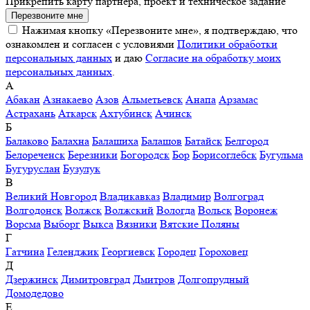
Прикрепить карту партнера, проект и техническое задание
Перезвоните мне
Нажимая кнопку «Перезвоните мне», я подтверждаю, что
ознакомлен и согласен с условиями
Политики обработки
персональных данных
и даю
Согласие на обработку моих
персональных данных
.
А
Абакан
Азнакаево
Азов
Альметьевск
Анапа
Арзамас
Астрахань
Аткарск
Ахтубинск
Ачинск
Б
Балаково
Балахна
Балашиха
Балашов
Батайск
Белгород
Белореченск
Березники
Богородск
Бор
Борисоглебск
Бугульма
Бугуруслан
Бузулук
В
Великий Новгород
Владикавказ
Владимир
Волгоград
Волгодонск
Волжск
Волжский
Вологда
Вольск
Воронеж
Ворсма
Выборг
Выкса
Вязники
Вятские Поляны
Г
Гатчина
Геленджик
Георгиевск
Городец
Гороховец
Д
Дзержинск
Димитровград
Дмитров
Долгопрудный
Домодедово
Е