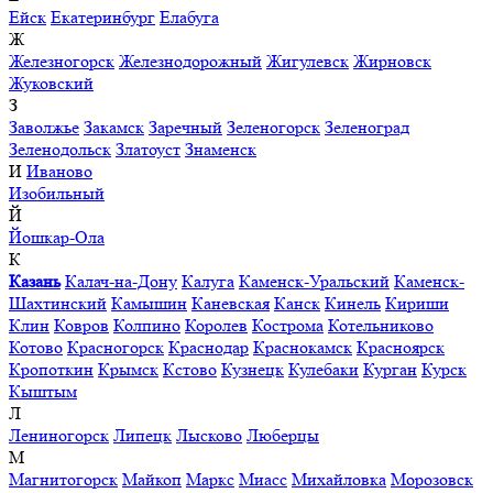
Ейск
Екатеринбург
Елабуга
Ж
Железногорск
Железнодорожный
Жигулевск
Жирновск
Жуковский
З
Заволжье
Закамск
Заречный
Зеленогорск
Зеленоград
Зеленодольск
Златоуст
Знаменск
И
Иваново
Изобильный
Й
Йошкар-Ола
К
Казань
Калач-на-Дону
Калуга
Каменск-Уральский
Каменск-
Шахтинский
Камышин
Каневская
Канск
Кинель
Кириши
Клин
Ковров
Колпино
Королев
Кострома
Котельниково
Котово
Красногорск
Краснодар
Краснокамск
Красноярск
Кропоткин
Крымск
Кстово
Кузнецк
Кулебаки
Курган
Курск
Кыштым
Л
Лениногорск
Липецк
Лысково
Люберцы
М
Магнитогорск
Майкоп
Маркс
Миасс
Михайловка
Морозовск