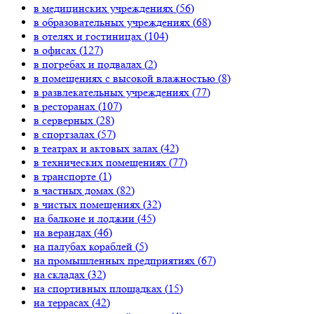
в медицинских учреждениях (
56
)
в образовательных учреждениях (
68
)
в отелях и гостиницах (
104
)
в офисах (
127
)
в погребах и подвалах (
2
)
в помещениях с высокой влажностью (
8
)
в развлекательных учреждениях (
77
)
в ресторанах (
107
)
в серверных (
28
)
в спортзалах (
57
)
в театрах и актовых залах (
42
)
в технических помещениях (
77
)
в транспорте (
1
)
в частных домах (
82
)
в чистых помещениях (
32
)
на балконе и лоджии (
45
)
на верандах (
46
)
на палубах кораблей (
5
)
на промышленных предприятиях (
67
)
на складах (
32
)
на спортивных площадках (
15
)
на террасах (
42
)