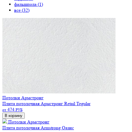
фальшпола (
1
)
все (
32
)
Потолки Армстронг
Плита потолочная Армстронг Retail Tegular
474
от
РУБ
В корзину
Потолки Армстронг
Плита потолочная Armstrong Оазис