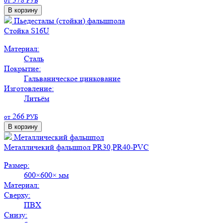
от
РУБ
В корзину
Пьедесталы (стойки) фальшпола
Стойка S16U
Материал:
Сталь
Покрытие:
Гальваническое цинкование
Изготовление:
Литьём
266
от
РУБ
В корзину
Металлический фальшпол
Металличекий фальшпол PR30,PR40-PVC
Размер:
600×600× мм
Материал:
Сверху:
ПВХ
Снизу: