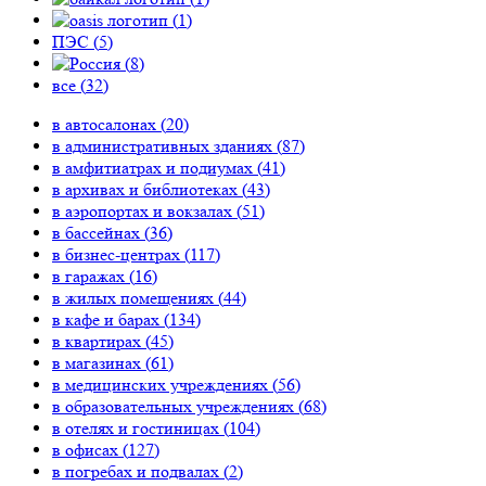
(
1
)
ПЭС (
5
)
(
8
)
все (
32
)
в автосалонах (
20
)
в административных зданиях (
87
)
в амфитиатрах и подиумах (
41
)
в архивах и библиотеках (
43
)
в аэропортах и вокзалах (
51
)
в бассейнах (
36
)
в бизнес-центрах (
117
)
в гаражах (
16
)
в жилых помещениях (
44
)
в кафе и барах (
134
)
в квартирах (
45
)
в магазинах (
61
)
в медицинских учреждениях (
56
)
в образовательных учреждениях (
68
)
в отелях и гостиницах (
104
)
в офисах (
127
)
в погребах и подвалах (
2
)