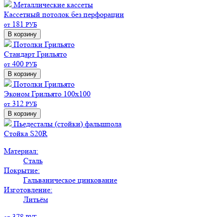
Металлические кассеты
Кассетный потолок без перфорации
181
от
РУБ
В корзину
Потолки Грильято
Стандарт
Грильято
400
от
РУБ
В корзину
Потолки Грильято
Эконом
Грильято 100х100
312
от
РУБ
В корзину
Пьедесталы (стойки) фальшпола
Стойка S20R
Материал:
Сталь
Покрытие:
Гальваническое цинкование
Изготовление:
Литьём
378