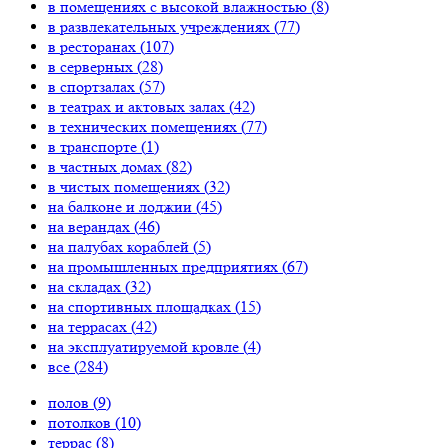
в помещениях с высокой влажностью (
8
)
в развлекательных учреждениях (
77
)
в ресторанах (
107
)
в серверных (
28
)
в спортзалах (
57
)
в театрах и актовых залах (
42
)
в технических помещениях (
77
)
в транспорте (
1
)
в частных домах (
82
)
в чистых помещениях (
32
)
на балконе и лоджии (
45
)
на верандах (
46
)
на палубах кораблей (
5
)
на промышленных предприятиях (
67
)
на складах (
32
)
на спортивных площадках (
15
)
на террасах (
42
)
на эксплуатируемой кровле (
4
)
все (
284
)
полов (
9
)
потолков (
10
)
террас (
8
)