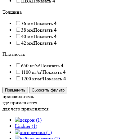
ПВХ
Показать
4
Толщина
36 мм
Показать
4
38 мм
Показать
4
40 мм
Показать
4
42 мм
Показать
4
Плотность
650 кг/м³
Показать
4
1100 кг/м³
Показать
4
1200 кг/м³
Показать
4
Применить
Сбросить фильтр
производитель
где применяется
для чего применяется
(
1
)
Lindner (
1
)
(
1
)
(
1
)